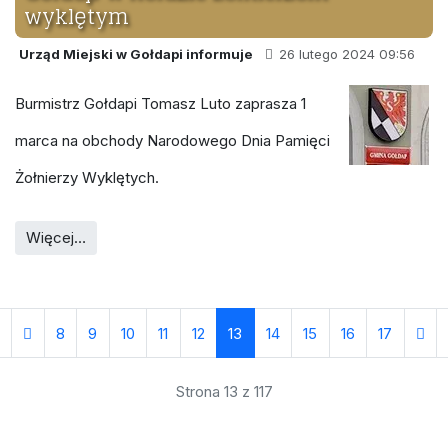
wyklętym
Urząd Miejski w Gołdapi informuje
26 lutego 2024 09:56
Burmistrz Gołdapi Tomasz Luto zaprasza 1
marca na obchody Narodowego Dnia Pamięci
Żołnierzy Wyklętych.
Więcej…
8
9
10
11
12
13
14
15
16
17
Strona 13 z 117