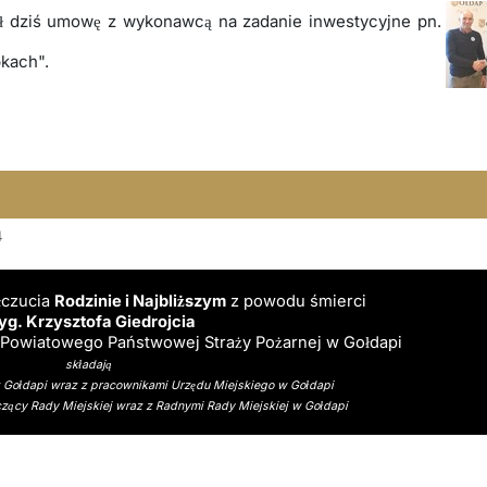
ał dziś umowę z wykonawcą na zadanie inwestycyjne pn.
kach".
4
łczucia
Rodzinie i Najbliższym
z powodu śmierci
yg. Krzysztofa Giedrojcia
owiatowego Państwowej Straży Pożarnej w Gołdapi
składają
z Gołdapi wraz z pracownikami Urzędu Miejskiego w Gołdapi
zący Rady Miejskiej wraz z Radnymi Rady Miejskiej w Gołdapi