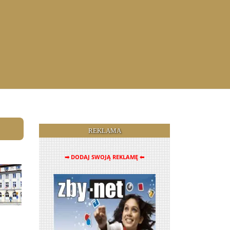
REKLAMA
➡ DODAJ SWOJĄ REKLAMĘ ⬅