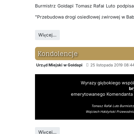
Burmistrz Gołdapi Tomasz Rafał Luto podpis
"Przebudowa drogi osiedlowej żwirowej w Bab
Więcej…
Kondolencje
Urząd Miejski w Gołdapi
25 listopada 2019 08:4
Wyrazy głębokiego wspó
br
emerytowanego Komendanta P
Tomasz Rafał Luto Burmistr
Wojciech Hołdyński Przewodnic
Więcej…