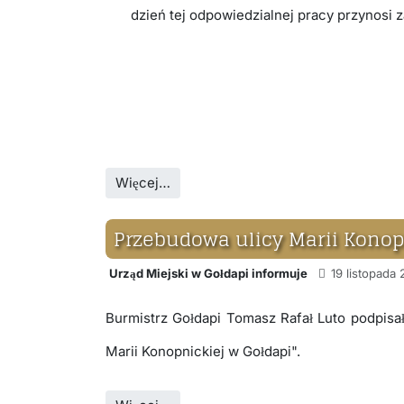
dzień tej odpowiedzialnej pracy przynosi
Więcej…
Przebudowa ulicy Marii Konop
Urząd Miejski w Gołdapi informuje
19 listopada
Burmistrz Gołdapi Tomasz Rafał Luto podpisa
Marii Konopnickiej w Gołdapi".