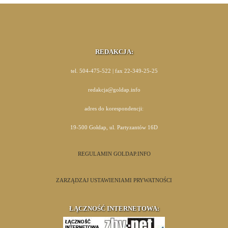
REDAKCJA:
tel. 504-475-522 | fax 22-349-25-25
redakcja@goldap.info
adres do korespondencji:
19-500 Gołdap, ul. Partyzantów 16D
REGULAMIN GOLDAP.INFO
ZARZĄDZAJ USTAWIENIAMI PRYWATNOŚCI
ŁĄCZNOŚĆ INTERNETOWA: