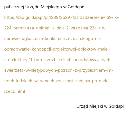
publicznej Urzędu Miejskiego w Gołdapi:
https://bip.goldap.pl/pl/1289/35297/zarzadzenie-nr-139-ix-
224-burmistrza-goldapi-z-dnia-2-wrzesnia-224-r-w-
sprawie-ogloszenia-konkursu-rzezbiarskiego-na-
opracowanie-koncepcji-projektowej-obiektow-malej-
architektury-11-form-rzezbiarskich-przedstawiajacych-
zwierzeta-w-nietypowych-pozach-z-przypisaniem-im-
cech-ludzkich-w-ramach-realizacji-zadania-pn-park-
rzezb.html
Urząd Miejski w Gołdapi