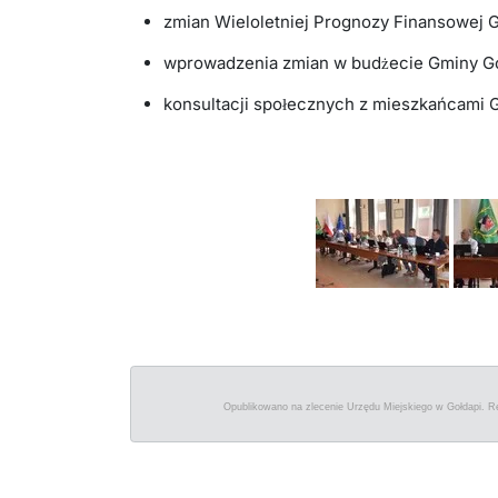
zmian Wieloletniej Prognozy Finansowej 
wprowadzenia zmian w budżecie Gminy G
konsultacji społecznych z mieszkańcami 
Opublikowano na zlecenie Urzędu Miejskiego w Gołdapi. R