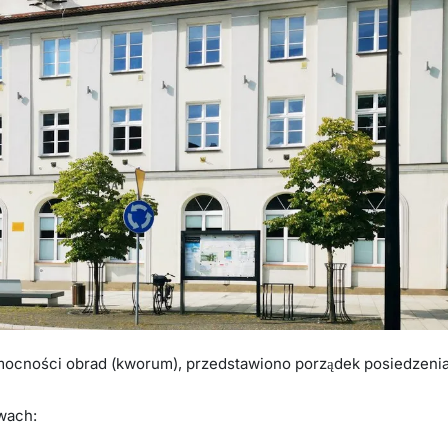
mocności obrad (kworum), przedstawiono porządek posiedzenia
wach: