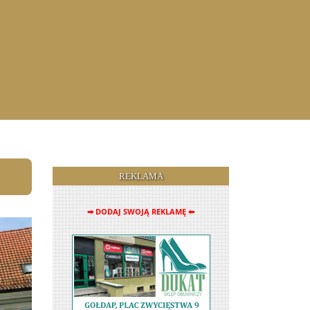
REKLAMA
➡ DODAJ SWOJĄ REKLAMĘ ⬅