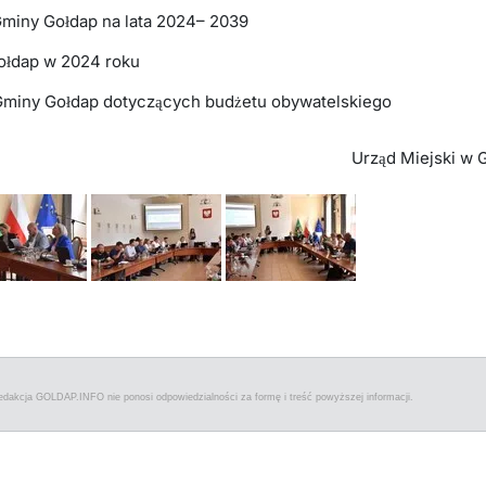
Gminy Gołdap na lata 2024– 2039
ołdap w 2024 roku
Gminy Gołdap dotyczących budżetu obywatelskiego
Urząd Miejski w 
edakcja GOLDAP.INFO nie ponosi odpowiedzialności za formę i treść powyższej informacji.