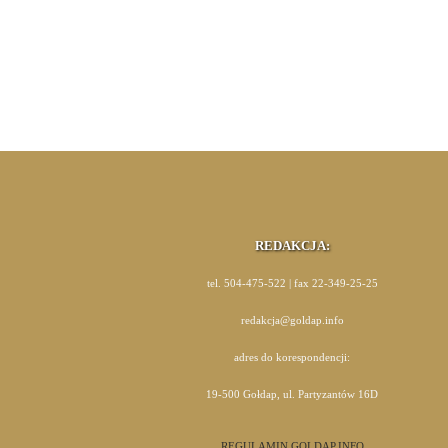
REDAKCJA:
tel. 504-475-522 | fax 22-349-25-25
redakcja@goldap.info
adres do korespondencji:
19-500 Gołdap, ul. Partyzantów 16D
REGULAMIN GOLDAP.INFO