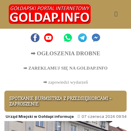
➡ OGŁOSZENIA DROBNE
➡ ZAREKLAMUJ SIĘ NA GOLDAP.INFO
➡
zapowiedzi wydarzeń
SPOTKANIE BURMISTRZA Z PRZEDSIĘBIORCAMI -
ZAPROSZENIE
Urząd Miejski w Gołdapi informuje
07 czerwca 2024 09:54