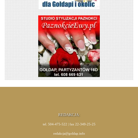
REDAKCJA:
tel. 504-475-522 | fax 22-349-25-25
redakcja@goldap.info