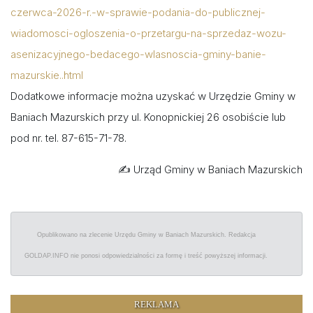
czerwca-2026-r.-w-sprawie-podania-do-publicznej-
wiadomosci-ogloszenia-o-przetargu-na-sprzedaz-wozu-
asenizacyjnego-bedacego-wlasnoscia-gminy-banie-
mazurskie..html
Dodatkowe informacje można uzyskać w Urzędzie Gminy w
Baniach Mazurskich przy ul. Konopnickiej 26 osobiście lub
pod nr. tel. 87-615-71-78.
✍️ Urząd Gminy w Baniach Mazurskich
Opublikowano na zlecenie Urzędu Gminy w Baniach Mazurskich. Redakcja
GOLDAP.INFO nie ponosi odpowiedzialności za formę i treść powyższej informacji.
REKLAMA