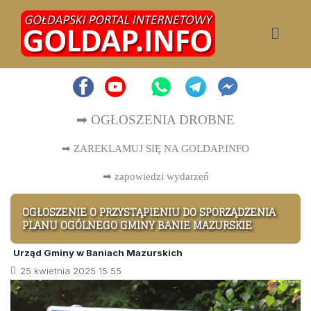
➡ OGŁOSZENIA DROBNE
➡ ZAREKLAMUJ SIĘ NA GOLDAP.INFO
➡
zapowiedzi wydarzeń
OGŁOSZENIE O PRZYSTĄPIENIU DO SPORZĄDZENIA
PLANU OGÓLNEGO GMINY BANIE MAZURSKIE
Urząd Gminy w Baniach Mazurskich
25 kwietnia 2025 15:55