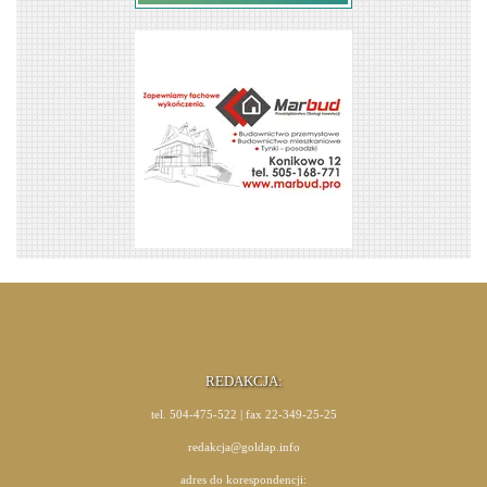
REDAKCJA:
tel. 504-475-522 | fax 22-349-25-25
redakcja@goldap.info
adres do korespondencji: