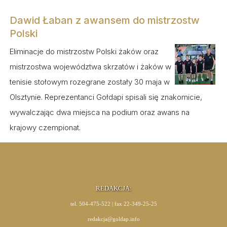
Dawid Łaban z awansem do mistrzostw
Polski
Eliminacje do mistrzostw Polski żaków oraz
mistrzostwa województwa skrzatów i żaków w
tenisie stołowym rozegrane zostały 30 maja w
Olsztynie. Reprezentanci Gołdapi spisali się znakomicie,
wywalczając dwa miejsca na podium oraz awans na
krajowy czempionat.
REDAKCJA:
tel. 504-475-522 | fax 22-349-25-25
redakcja@goldap.info