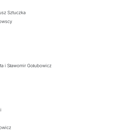
usz Sztuczka
kowscy
ota i Sławomir Gołubowicz
i
owicz