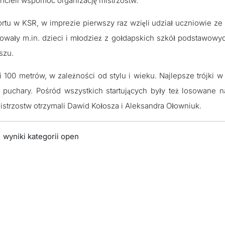
echcieli wspomóc organizację mistrzostw.
u w KSR, w imprezie pierwszy raz wzięli udział uczniowie ze
owały m.in. dzieci i młodzież z gołdapskich szkół podstawowy
szu.
 100 metrów, w zależności od stylu i wieku. Najlepsze trójki w
ub puchary. Pośród wszystkich startujących były też losowane 
strzostw otrzymali Dawid Kołosza i Aleksandra Ołowniuk.
wyniki kategorii open