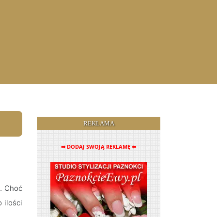
REKLAMA
➡ DODAJ SWOJĄ REKLAMĘ ⬅
u. Choć
 ilości