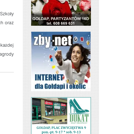
 Szkoły
ch oraz
 każdej
nagrody