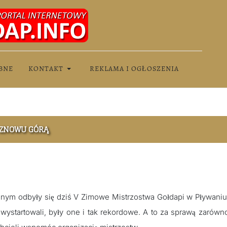
BNE
KONTAKT
REKLAMA I OGŁOSZENIA
 ZNOWU GÓRĄ
nym odbyły się dziś V Zimowe Mistrzostwa Gołdapi w Pływani
startowali, były one i tak rekordowe. A to za sprawą zarówno