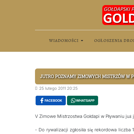
WIADOMOŚCI
OGŁOSZENIA DRO
JUTRO POZNAMY ZIMOWYCH MISTRZÓW W 
25 lutego 2011 20:25
FACEBOOK
WHATSAPP
V Zimowe Mistrzostwa Gołdapi w Pływaniu już j
- Do rywalizacji zgłosiła się rekordowa licz