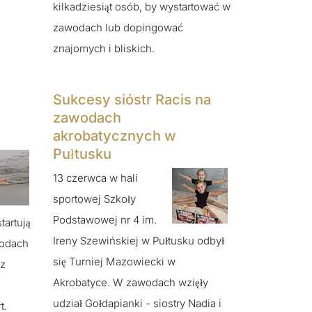
kilkadziesiąt osób, by wystartować w
zawodach lub dopingować
znajomych i bliskich.
Sukcesy sióstr Racis na
zawodach
akrobatycznych w
Pułtusku
13 czerwca w hali
sportowej Szkoły
Podstawowej nr 4 im.
tartują
Ireny Szewińskiej w Pułtusku odbył
wodach
się Turniej Mazowiecki w
ez
Akrobatyce. W zawodach wzięły
udział Gołdapianki - siostry Nadia i
t.