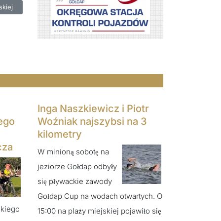
niki ligi narciarskiej
skiej
Inga Naszkiewicz i Piotr
ego
Woźniak najszybsi na 3
kilometry
cza
W minioną sobotę na
jeziorze Gołdap odbyły
się pływackie zawody
Gołdap Cup na wodach otwartych. O
kiego
15:00 na plaży miejskiej pojawiło się