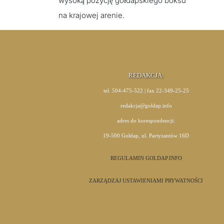
wysoką pozycję gołdapskiego boksu
na krajowej arenie.
REDAKCJA:
tel. 504-475-522 | fax 22-349-25-25
redakcja@goldap.info
adres do korespondencji:
19-500 Gołdap, ul. Partyzantów 16D
REGULAMIN GOLDAP.INFO
ZARZĄDZAJ USTAWIENIAMI PRYWATNOŚCI