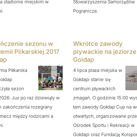
na stadionie miejskim w
Stowarzyszenia Samorządów
i.
Pogranicza.
ńczenie sezonu w
Wkrótce zawody
emii Piłkarskiej 2017
pływackie na jeziorze
ap
Gołdap
ia Piłkarska
4 lipca plaża miejska w
Gołdap
Gołdapi stanie się
czyła sezon
centrum pływackich
026. Już po raz dziewiąty w
zmagań. O godzinie 15:00 wys
h zakończenia rozegrany
tam zawody Gołdap Cup na 
 mecz między rodzicami a
otwartych, organizowane prz
i.
Ośrodek Sportu i Rekreacji w
Gołdapi oraz Fundację Kolspor