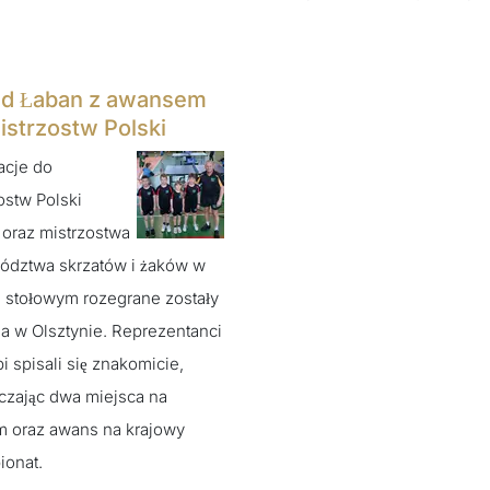
d Łaban z awansem
istrzostw Polski
acje do
ostw Polski
oraz mistrzostwa
ództwa skrzatów i żaków w
e stołowym rozegrane zostały
a w Olsztynie. Reprezentanci
i spisali się znakomicie,
zając dwa miejsca na
m oraz awans na krajowy
ionat.