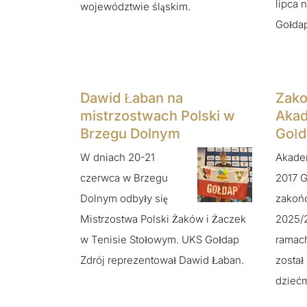
lipca 
województwie śląskim.
Gołdap
Dawid Łaban na
Zako
mistrzostwach Polski w
Akad
Brzegu Dolnym
Gołd
W dniach 20-21
Akadem
czerwca w Brzegu
2017 
Dolnym odbyły się
zakoń
Mistrzostwa Polski Żaków i Żaczek
2025/2
w Tenisie Stołowym. UKS Gołdap
ramac
Zdrój reprezentował Dawid Łaban.
został
dziećm