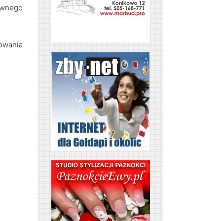
ewnego
owania