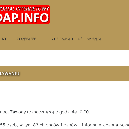
BNE
KONTAKT
REKLAMA I OGŁOSZENIA
PŁYWANIU
utro. Zawody rozpoczną się o godzinie 10.00.
ba 155 osób, w tym 83 chłopców i panów - informuje Joanna Koz