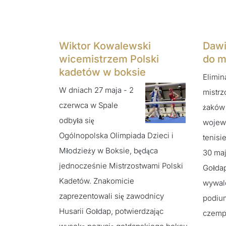
Wiktor Kowalewski
Dawi
wicemistrzem Polski
do m
kadetów w boksie
Elimin
W dniach 27 maja - 2
mistrz
czerwca w Spale
żaków 
odbyła się
wojew
Ogólnopolska Olimpiada Dzieci i
tenisi
Młodzieży w Boksie, będąca
30 maj
jednocześnie Mistrzostwami Polski
Gołdap
Kadetów. Znakomicie
wywalc
zaprezentowali się zawodnicy
podiu
Husarii Gołdap, potwierdzając
czemp