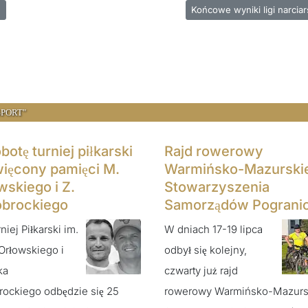
ołosza znowu górą
Następna strona: Końcowe wy
Końcowe wyniki ligi narciar
SPORT"
otę turniej piłkarski
Rajd rowerowy
ięcony pamięci M.
Warmińsko-Mazurski
wskiego i Z.
Stowarzyszenia
brockiego
Samorządów Pograni
niej Piłkarski im.
W dniach 17-19 lipca
Orłowskiego i
odbył się kolejny,
ka
czwarty już rajd
ockiego odbędzie się 25
rowerowy Warmińsko-Mazurs