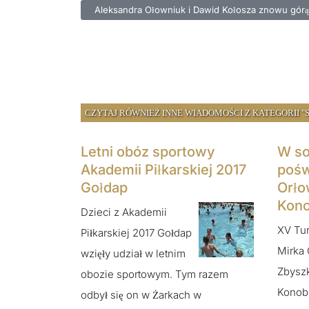
Poprzednia strona: Aleksandra Ołowniuk i Dawid K
Aleksandra Ołowniuk i Dawid Kołosza znowu górą
CZYTAJ RÓWNIEŻ INNE WIADOMOŚCI Z KATEGORII "
Letni obóz sportowy
W sob
Akademii Piłkarskiej 2017
pośw
Gołdap
Orło
Kono
Dzieci z Akademii
XV Tur
Piłkarskiej 2017 Gołdap
Mirka 
wzięły udział w letnim
Zbysz
obozie sportowym. Tym razem
Konobr
odbył się on w Żarkach w