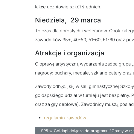
także uczniowie szkół średnich.
Niedziela, 29 marca
To czas dla dorosłych i weteranów. Obok katego
zawodników 35+, 40-50, 51-60, 61-69 oraz pow
Atrakcje i organizacja
O oprawę artystyczną wydarzenia zadba grupa „
nagrody: puchary, medale, szklane patery oraz 
Zawody odbędą się w sali gimnastycznej Szkoły
gołdapskiego udział w turnieju jest bezpłatny. 
oraz za gry deblowe). Zawodnicy muszą posiada
regulamin zawodów
Poprzednia strona: SP5 w Gołdapi dołącza do prog
SP5 w Gołdapi dołącza do programu "Gramy w rę