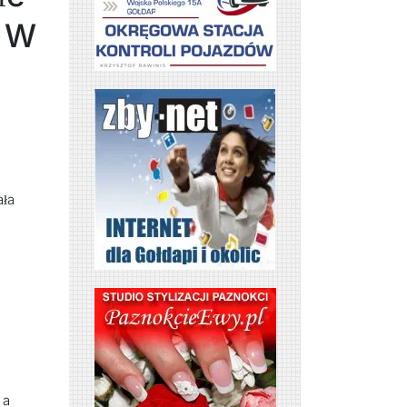
. W
ała
 a