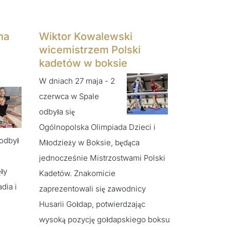
na
Wiktor Kowalewski
wicemistrzem Polski
kadetów w boksie
W dniach 27 maja - 2
czerwca w Spale
odbyła się
Ogólnopolska Olimpiada Dzieci i
 odbył
Młodzieży w Boksie, będąca
jednocześnie Mistrzostwami Polski
ły
Kadetów. Znakomicie
dia i
zaprezentowali się zawodnicy
Husarii Gołdap, potwierdzając
wysoką pozycję gołdapskiego boksu