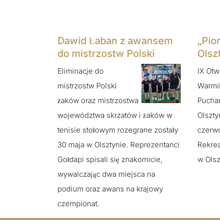
Dawid Łaban z awansem
„Pio
do mistrzostw Polski
Olsz
Eliminacje do
IX Otw
mistrzostw Polski
Warmii
żaków oraz mistrzostwa
Puchar
województwa skrzatów i żaków w
Olszty
tenisie stołowym rozegrane zostały
czerw
30 maja w Olsztynie. Reprezentanci
Rekre
Gołdapi spisali się znakomicie,
w Olsz
wywalczając dwa miejsca na
podium oraz awans na krajowy
czempionat.