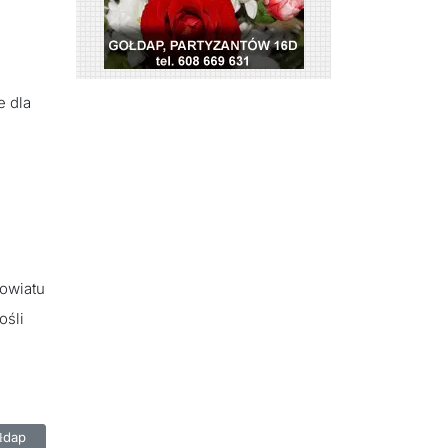
e dla
powiatu
ośli
dników Husarii Gołdap
łdap