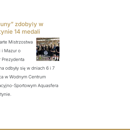
runy” zdobyły w
tynie 14 medali
arte Mistrzostwa
 i Mazur o
 Prezydenta
na odbyły się w dniach 6 i 7
ca w Wodnym Centrum
acyjno-Sportowym Aquasfera
tynie.