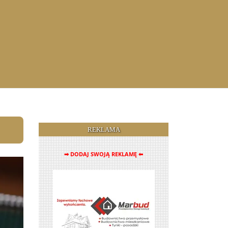
REKLAMA
➡ DODAJ SWOJĄ REKLAMĘ ⬅