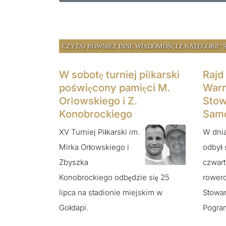
CZYTAJ RÓWNIEŻ INNE WIADOMOŚCI Z KATEGORII "
W sobotę turniej piłkarski
Rajd
poświęcony pamięci M.
Warm
Orłowskiego i Z.
Stow
Konobrockiego
Samo
XV Turniej Piłkarski im.
W dnia
Mirka Orłowskiego i
odbył 
Zbyszka
czwart
Konobrockiego odbędzie się 25
rower
lipca na stadionie miejskim w
Stowa
Gołdapi.
Pogran