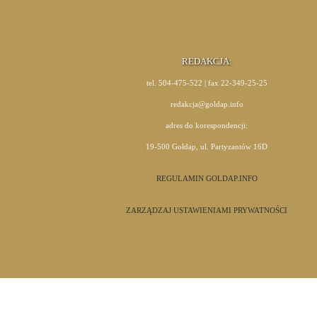
REDAKCJA:
tel. 504-475-522 | fax 22-349-25-25
redakcja@goldap.info
adres do korespondencji:
19-500 Gołdap, ul. Partyzantów 16D
REGULAMIN GOLDAP.INFO
ZARZĄDZAJ USTAWIENIAMI PRYWATNOŚCI