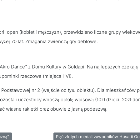
rii open (kobiet i mężczyzn), przewidziano liczne grupy wiekow
yżej 70 lat. Zmagania zwieńczą gry deblowe.
Akro Dance” z Domu Kultury w Gołdapi. Na najlepszych czekają
upominki rzeczowe (miejsca I-VI).
 Podstawowej nr 2 (wejście od tyłu obiektu). Dla mieszkańców 
Pozostali uczestnicy wnoszą opłatę wpisową (10zł dzieci, 20zł dor
ć własne rakietki oraz obuwie z jasną podeszwą.
ramu "Gramy w ręczną"
Następna strona: Pięć złotych medali zawo
czną"
Pięć złotych medali zawodników Husarii Go