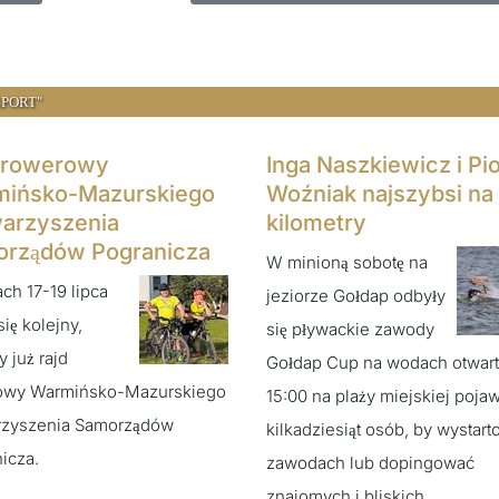
SPORT"
 rowerowy
Inga Naszkiewicz i Pio
ińsko-Mazurskiego
Woźniak najszybsi na
arzyszenia
kilometry
rządów Pogranicza
W minioną sobotę na
ch 17-19 lipca
jeziorze Gołdap odbyły
się kolejny,
się pływackie zawody
y już rajd
Gołdap Cup na wodach otwart
owy Warmińsko-Mazurskiego
15:00 na plaży miejskiej pojaw
rzyszenia Samorządów
kilkadziesiąt osób, by wystar
icza.
zawodach lub dopingować
znajomych i bliskich.