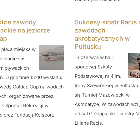
ótce zawody
Sukcesy sióstr Racis 
ackie na jeziorze
zawodach
ap
akrobatycznych w
Pułtusku
a plaża miejska w
13 czerwca w hali
i stanie się
sportowej Szkoły
um pływackich
Podstawowej nr 4 im.
. O godzinie 15:00 wystartują
Ireny Szewińskiej w Pułtusku
awody Gołdap Cup na wodach
się Turniej Mazowiecki w
ych, organizowane przez
Akrobatyce. W zawodach wzię
k Sportu i Rekreacji w
udział Gołdapianki - siostry Na
i oraz Fundację Kolsport.
Liliana Racis.