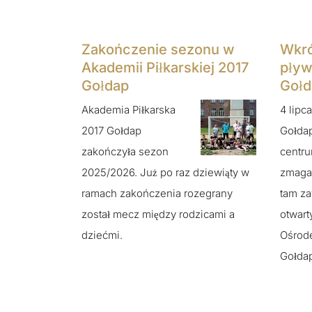
Zakończenie sezonu w
Wkr
Akademii Piłkarskiej 2017
pływ
Gołdap
Gołd
Akademia Piłkarska
4 lipc
2017 Gołdap
Gołdap
zakończyła sezon
centr
2025/2026. Już po raz dziewiąty w
zmagań
ramach zakończenia rozegrany
tam z
został mecz między rodzicami a
otwart
dziećmi.
Ośrode
Gołdap