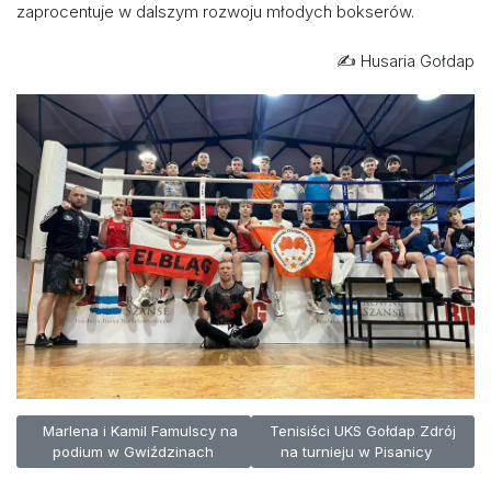
zaprocentuje w dalszym rozwoju młodych bokserów.
✍️ Husaria Gołdap
Poprzednia strona: Marlena i Kamil Famulscy na podium w Gwiźdz
Następna strona: Tenisiści UKS 
Marlena i Kamil Famulscy na
Tenisiści UKS Gołdap Zdrój
podium w Gwiździnach
na turnieju w Pisanicy