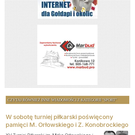
CZYTAJ RÓWNIEŻ INNE WIADOMOŚCI Z KATEGORII "SPORT"
W sobotę turniej piłkarski poświęcony
pamięci M. Orłowskiego i Z. Konobrockiego