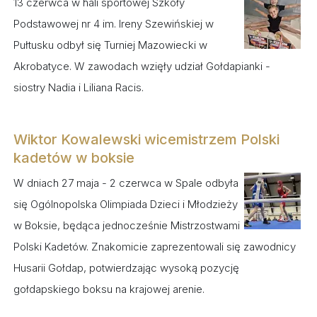
13 czerwca w hali sportowej Szkoły
Podstawowej nr 4 im. Ireny Szewińskiej w
Pułtusku odbył się Turniej Mazowiecki w
Akrobatyce. W zawodach wzięły udział Gołdapianki -
siostry Nadia i Liliana Racis.
Wiktor Kowalewski wicemistrzem Polski
kadetów w boksie
W dniach 27 maja - 2 czerwca w Spale odbyła
się Ogólnopolska Olimpiada Dzieci i Młodzieży
w Boksie, będąca jednocześnie Mistrzostwami
Polski Kadetów. Znakomicie zaprezentowali się zawodnicy
Husarii Gołdap, potwierdzając wysoką pozycję
gołdapskiego boksu na krajowej arenie.