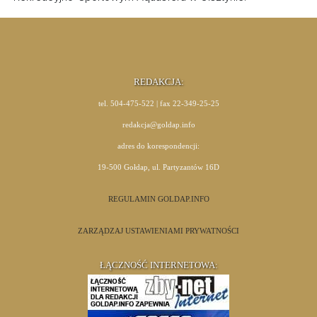
REDAKCJA:
tel. 504-475-522 | fax 22-349-25-25
redakcja@goldap.info
adres do korespondencji:
19-500 Gołdap, ul. Partyzantów 16D
REGULAMIN GOLDAP.INFO
ZARZĄDZAJ USTAWIENIAMI PRYWATNOŚCI
ŁĄCZNOŚĆ INTERNETOWA: