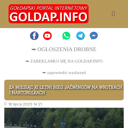
➡ OGŁOSZENIA DROBNE
➡ ZAREKLAMUJ SIĘ NA GOLDAP.INFO
➡
zapowiedzi wydarzeń
ZA MIESIĄC XI LETNI BIEG JAĆWINGÓW NA WROTKACH
I NARTOROLKACH
18 lipca 2025 14:21