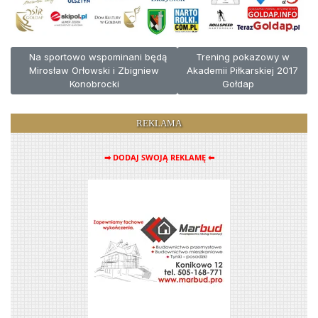
Poprzednia strona: Na sportowo wspominani będą Mirosław Orłows
Następna strona: Trening p
Na sportowo wspominani będą
Trening pokazowy w
Mirosław Orłowski i Zbigniew
Akademii Piłkarskiej 2017
Konobrocki
Gołdap
REKLAMA
➡ DODAJ SWOJĄ REKLAMĘ ⬅