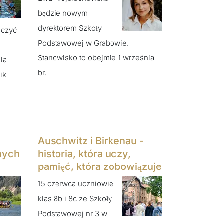
będzie nowym
dyrektorem Szkoły
ńczyć
Podstawowej w Grabowie.
Stanowisko to obejmie 1 września
la
br.
ik
i
,
Auschwitz i Birkenau -
anych
historia, która uczy,
pamięć, która zobowiązuje
15 czerwca uczniowie
klas 8b i 8c ze Szkoły
Podstawowej nr 3 w