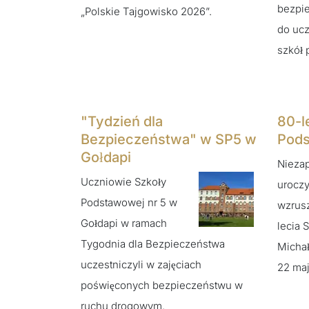
bezpie
„Polskie Tajgowisko 2026”.
do ucz
szkół
"Tydzień dla
80-l
Bezpieczeństwa" w SP5 w
Pods
Gołdapi
Nieza
Uczniowie Szkoły
uroczy
Podstawowej nr 5 w
wzrusz
Gołdapi w ramach
lecia 
Tygodnia dla Bezpieczeństwa
Michał
uczestniczyli w zajęciach
22 maj
poświęconych bezpieczeństwu w
ruchu drogowym.