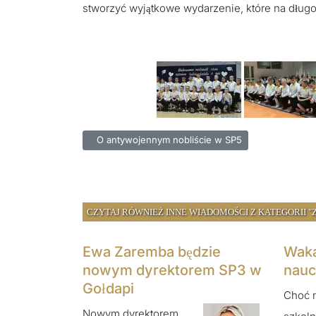
stworzyć wyjątkowe wydarzenie, które na długo
Poprzednia strona: O antywojennym nobliście w SP
O antywojennym nobliście w SP5
CZYTAJ RÓWNIEŻ INNE WIADOMOŚCI Z KATEGORII 
Ewa Zaremba będzie
Waka
nowym dyrektorem SP3 w
nauc
Gołdapi
Choć 
Nowym dyrektorem