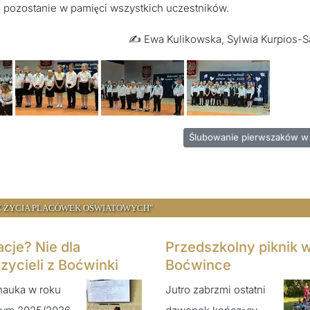
 pozostanie w pamięci wszystkich uczestników.
✍️ Ewa Kulikowska, Sylwia Kurpios-
5
Następna strona: Ślubowan
Ślubowanie pierwszaków w
"Z ŻYCIA PLACÓWEK OŚWIATOWYCH"
cje? Nie dla
Przedszkolny piknik 
zycieli z Boćwinki
Boćwince
nauka w roku
Jutro zabrzmi ostatni