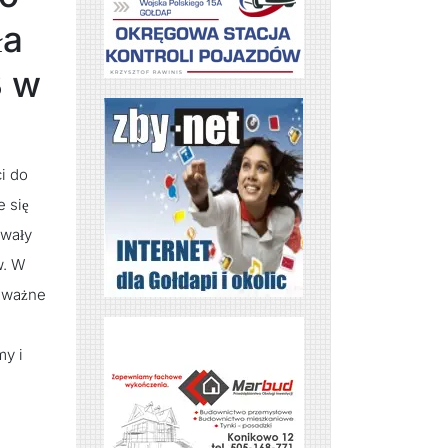
ła
3 w
i do
e się
owały
w. W
k ważne
my i