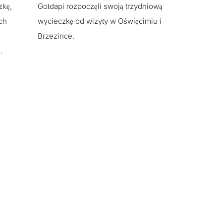
zkę,
Gołdapi rozpoczęli swoją trzydniową
ch
wycieczkę od wizyty w Oświęcimiu i
Brzezince.
.