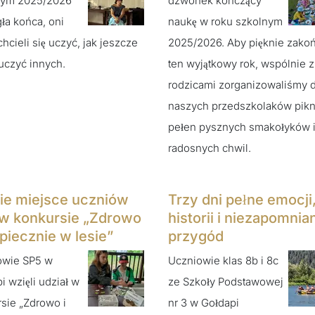
nym 2025/2026
dzwonek kończący
ła końca, oni
naukę w roku szkolnym
chcieli się uczyć, jak jeszcze
2025/2026. Aby pięknie zako
 uczyć innych.
ten wyjątkowy rok, wspólnie z
rodzicami zorganizowaliśmy d
naszych przedszkolaków pikn
pełen pysznych smakołyków 
radosnych chwil.
ie miejsce uczniów
Trzy dni pełne emocji
w konkursie „Zdrowo
historii i niezapomni
zpiecznie w lesie”
przygód
owie SP5 w
Uczniowie klas 8b i 8c
i wzięli udział w
ze Szkoły Podstawowej
sie „Zdrowo i
nr 3 w Gołdapi