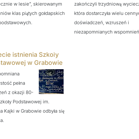
cznie w lesie”, skierowanym
zakończyli trzydniową wyciec
niów klas piątych gołdapskich
która dostarczyła wielu cenny
 podstawowych.
doświadczeń, wzruszeń i
niezapomnianych wspomnień
ecie istnienia Szkoły
tawowej w Grabowie
pomniana
stość pełna
eń z okazji 80-
Szkoły Podstawowej im.
a Kajki w Grabowie odbyła się
a.