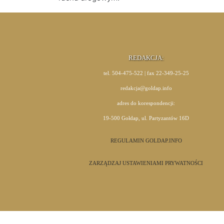
REDAKCJA:
tel. 504-475-522 | fax 22-349-25-25
redakcja@goldap.info
adres do korespondencji:
19-500 Gołdap, ul. Partyzantów 16D
REGULAMIN GOLDAP.INFO
ZARZĄDZAJ USTAWIENIAMI PRYWATNOŚCI