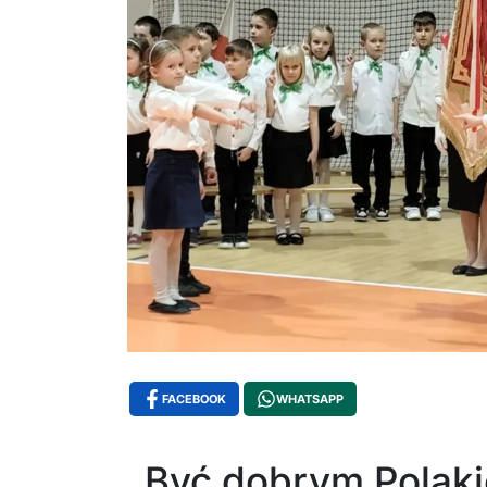
FACEBOOK
WHATSAPP
„Być dobrym Polaki