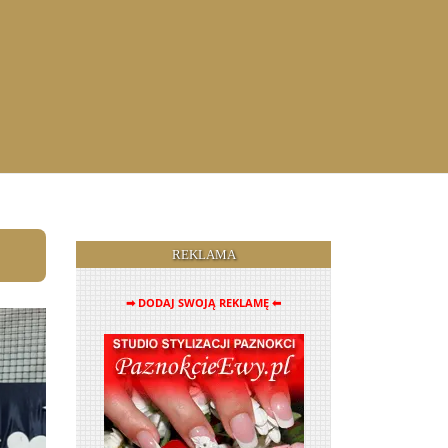
REKLAMA
➡ DODAJ SWOJĄ REKLAMĘ ⬅