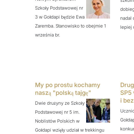
szkol
Szkoły Podstawowej nr
dobieg
3 w Gołdapi będzie Ewa
nadal 
Zaremba. Stanowisko to obejmie 1
lepiej
września br.
My po prostu kochamy
Drug
naszą "polską tajgę"
SP5 
i be
Dwie drużyny ze Szkoły
Uczni
Podstawowej nr 5 im.
Gołdap
Noblistów Polskich w
konkur
Gołdapi wzięły udział w trekkingu