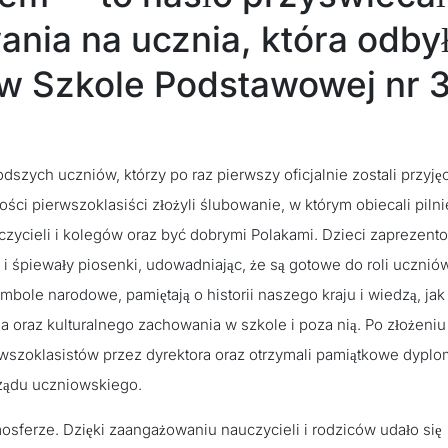
ania na ucznia, która odby
a w Szkole Podstawowej nr 
szych uczniów, którzy po raz pierwszy oficjalnie zostali przyjęc
ci pierwszoklasiści złożyli ślubowanie, w którym obiecali pilni
czycieli i kolegów oraz być dobrymi Polakami. Dzieci zaprezent
 i śpiewały piosenki, udowadniając, że są gotowe do roli ucznió
mbole narodowe, pamiętają o historii naszego kraju i wiedzą, ja
 oraz kulturalnego zachowania w szkole i poza nią. Po złożeniu
wszoklasistów przez dyrektora oraz otrzymali pamiątkowe dyplo
ządu uczniowskiego.
mosferze. Dzięki zaangażowaniu nauczycieli i rodziców udało się