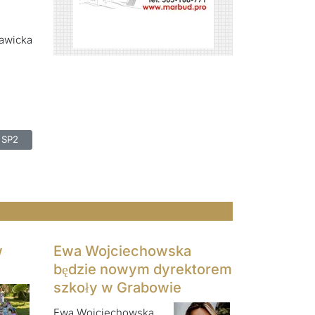
Sawicka
ie pierwszaków w SP2
 SP2
w
Ewa Wojciechowska
będzie nowym dyrektorem
szkoły w Grabowie
Ewa Wojciechowska