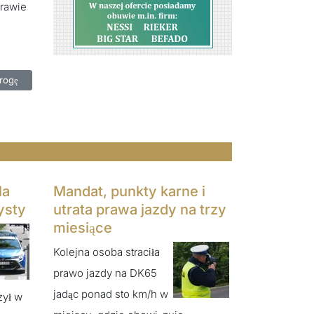
prawie
iś wyjeżdżać na drogę
rogę
la
Mandat, punkty karne i
ysty
utrata prawa jazdy na trzy
miesiące
Kolejna osoba straciła
prawo jazdy na DK65
jadąc ponad sto km/h w
zył w