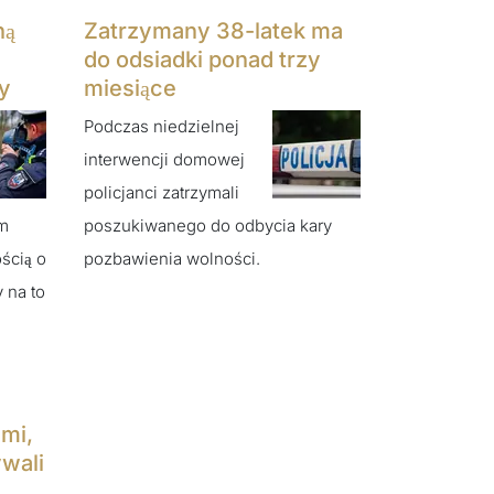
ną
Zatrzymany 38-latek ma
do odsiadki ponad trzy
y
miesiące
Podczas niedzielnej
interwencji domowej
policjanci zatrzymali
em
poszukiwanego do odbycia kary
ścią o
pozbawienia wolności.
 na to
mi,
wali