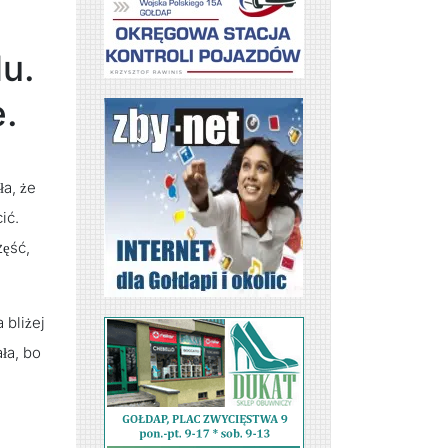
u.
e.
a, że
ić.
zęść,
 bliżej
ła, bo