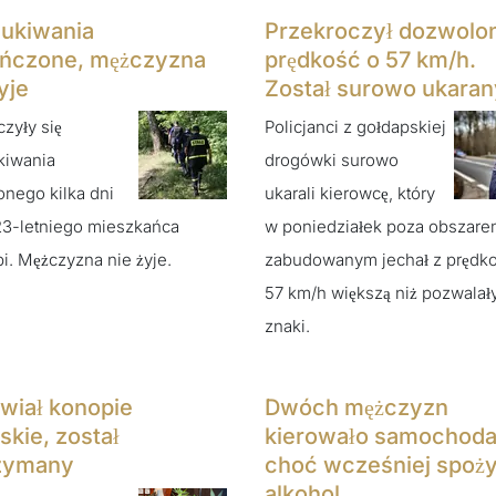
ukiwania
Przekroczył dozwolo
ńczone, mężczyzna
prędkość o 57 km/h.
yje
Został surowo ukaran
zyły się
Policjanci z gołdapskiej
kiwania
drogówki surowo
onego kilka dni
ukarali kierowcę, który
23-letniego mieszkańca
w poniedziałek poza obszar
i. Mężczyzna nie żyje.
zabudowanym jechał z prędko
57 km/h większą niż pozwalały
znaki.
wiał konopie
Dwóch mężczyzn
skie, został
kierowało samochoda
zymany
choć wcześniej spoży
alkohol