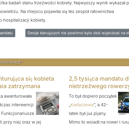
i kilka badań stanu trzeźwości kobiety. Najwyższy wynik wykazał 
owietrzu. Na miejscu pojawiła się też zespół ratownictwa
hospitalizacji kobiety.
 i zapłaci 5000zł mandatu
Następna strona: Dwoje kierujących nie powinno było dz
mandatu
Dwoje kierujących nie powinno było dziś wyjeżdżać na d
NA SYGNALE"
turująca się kobieta
2,5 tysiąca mandatu d
ała zatrzymana
nietrzeźwego rowerz
ka awanturowała
To był dopiero początek
dczas interwencji
„
Kartaczewa
”, a 42-
i. Funkcjonariusze
latek był już pijany.
i przy niej oraz w jej
Mimo to wsiadł na rower i rus