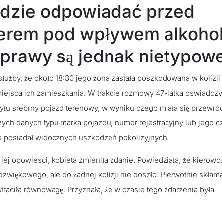
będzie odpowiadać przed
werem pod wpływem alkohol
sprawy są jednak nietypow
użby, że około 18:30 jego żona zastała poszkodowana w kolizji
miejsca ich zamieszkania. W trakcie rozmowy 47-latka oświadczył
yłu srebrny pojazd terenowy, w wyniku czego miała się przewróc
zych danych typu marka pojazdu, numer rejestracyjny lub jego c
ie posiadał widocznych uszkodzeń pokolizyjnych.
 jej opowieści, kobieta zmieniła zdanie. Powiedziała, że kierowca
więkowego, ale do żadnej kolizji nie doszło. Pierwotnie skłama
 straciła równowagę. Przyznała, że w czasie tego zdarzenia była