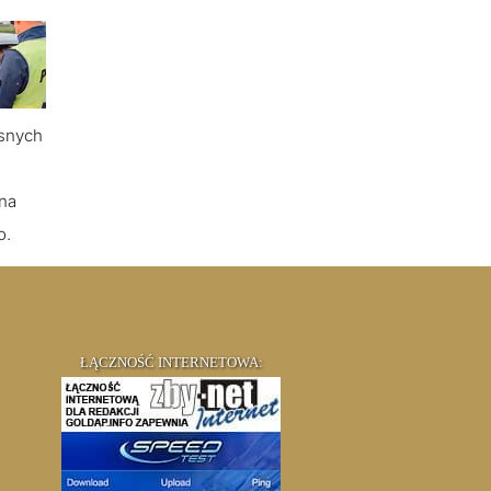
esnych
na
o.
ŁĄCZNOŚĆ INTERNETOWA: