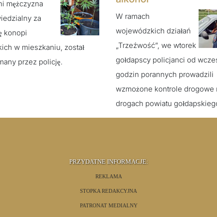
ni mężczyzna
W ramach
iedzialny za
wojewódzkich działań
ę konopi
„Trzeźwość”, we wtorek
kich w mieszkaniu, został
gołdapscy policjanci od wcz
many przez policję.
godzin porannych prowadzili
wzmożone kontrole drogowe 
drogach powiatu gołdapskieg
PRZYDATNE INFORMACJE:
REKLAMA
STOPKA REDAKCYJNA
PATRONAT MEDIALNY