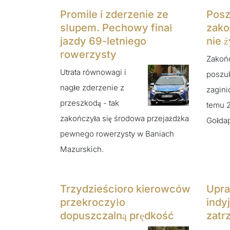
Promile i zderzenie ze
Posz
słupem. Pechowy finał
zako
jazdy 69-letniego
nie ż
rowerzysty
Zakońc
Utrata równowagi i
poszu
nagłe zderzenie z
zagini
przeszkodą - tak
temu 
zakończyła się środowa przejażdżka
Gołdap
pewnego rowerzysty w Baniach
Mazurskich.
Trzydzieścioro kierowców
Upra
przekroczyło
indyj
dopuszczalną prędkość
zatr