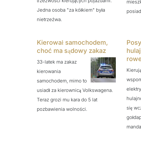
trzeźwości kierujących pojazdami.
mieszk
Jedna osoba "za kółkiem" była
posiad
nietrzeźwa.
Kierował samochodem,
Posy
choć ma sądowy zakaz
hula
row
33-latek ma zakaz
Kieruj
kierowania
wspo
samochodem, mimo to
elektr
usiadł za kierownicą Volkswagena.
hulajn
Teraz grozi mu kara do 5 lat
się wc
pozbawienia wolności.
gołdap
manda