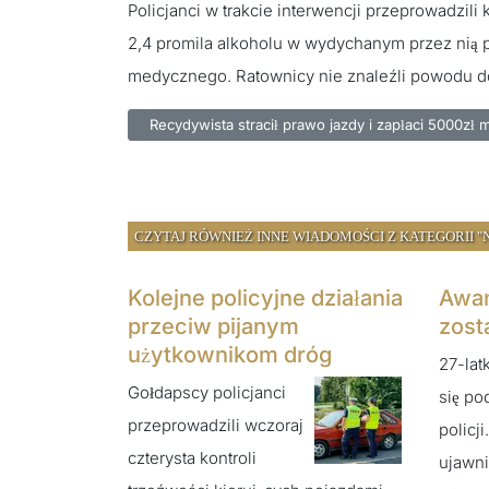
Policjanci w trakcie interwencji przeprowadzil
2,4 promila alkoholu w wydychanym przez nią p
medycznego. Ratownicy nie znaleźli powodu do 
Poprzednia strona: Recydywista stracił prawo jazdy
Recydywista stracił prawo jazdy i zapłaci 5000zł 
CZYTAJ RÓWNIEŻ INNE WIADOMOŚCI Z KATEGORII "
Kolejne policyjne działania
Awan
przeciw pijanym
zost
użytkownikom dróg
27-lat
Gołdapscy policjanci
się po
przeprowadzili wczoraj
policj
czterysta kontroli
ujawnil