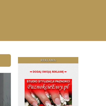
REKLAMA
➡ DODAJ SWOJĄ REKLAMĘ ⬅