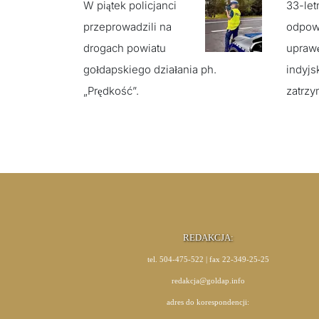
W piątek policjanci
33-let
przeprowadzili na
odpow
drogach powiatu
upraw
gołdapskiego działania ph.
indyjs
„Prędkość”.
zatrzy
REDAKCJA:
tel. 504-475-522 | fax 22-349-25-25
redakcja@goldap.info
adres do korespondencji: