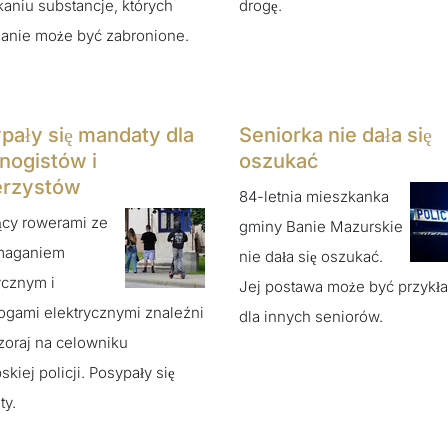
aniu substancje, których
drogę.
anie może być zabronione.
pały się mandaty dla
Seniorka nie dała się
jnogistów i
oszukać
erzystów
84-letnia mieszkanka
ący rowerami ze
gminy Banie Mazurskie
maganiem
nie dała się oszukać.
ycznym i
Jej postawa może być przyk
ogami elektrycznymi znaleźni
dla innych seniorów.
zoraj na celowniku
skiej policji. Posypały się
ty.