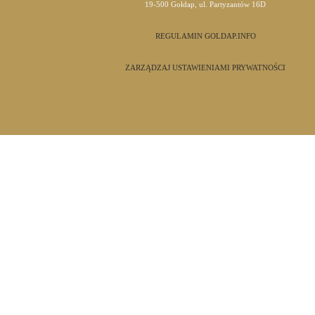
19-500 Gołdap, ul. Partyzantów 16D
REGULAMIN GOLDAP.INFO
ZARZĄDZAJ USTAWIENIAMI PRYWATNOŚCI