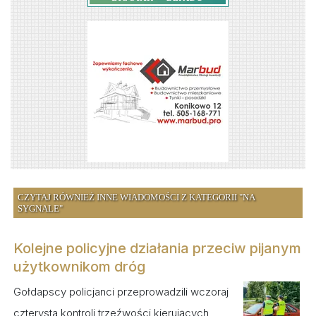
CZYTAJ RÓWNIEŻ INNE WIADOMOŚCI Z KATEGORII "NA
SYGNALE"
Kolejne policyjne działania przeciw pijanym
użytkownikom dróg
Gołdapscy policjanci przeprowadzili wczoraj
czterysta kontroli trzeźwości kierujących