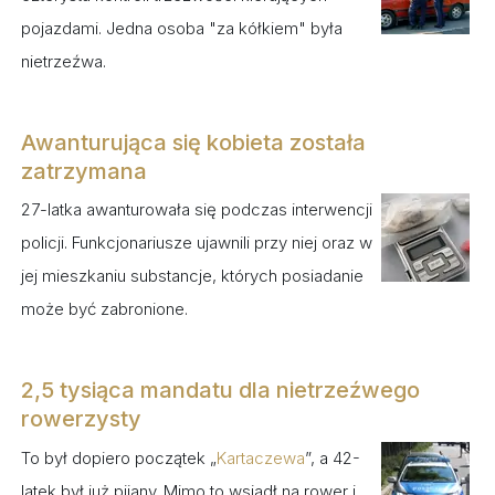
pojazdami. Jedna osoba "za kółkiem" była
nietrzeźwa.
Awanturująca się kobieta została
zatrzymana
27-latka awanturowała się podczas interwencji
policji. Funkcjonariusze ujawnili przy niej oraz w
jej mieszkaniu substancje, których posiadanie
może być zabronione.
2,5 tysiąca mandatu dla nietrzeźwego
rowerzysty
To był dopiero początek „
Kartaczewa
”, a 42-
latek był już pijany. Mimo to wsiadł na rower i