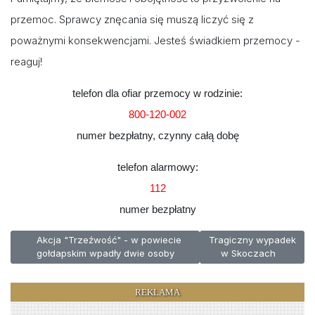
przemoc. Sprawcy znęcania się muszą liczyć się z
poważnymi konsekwencjami. Jesteś świadkiem przemocy -
reaguj!
telefon dla ofiar przemocy w rodzinie:
800-120-002
numer bezpłatny, czynny całą dobę
telefon alarmowy:
112
numer bezpłatny
Poprzednia strona: Akcja "Trzeźwość" - w powiecie gołdapskim
Następna strona: Trag
Akcja "Trzeźwość" - w powiecie
Tragiczny wypadek
gołdapskim wpadły dwie osoby
w Skoczach
REKLAMA