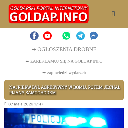
➡ OGŁOSZENIA DROBNE
➡ ZAREKLAMUJ SIĘ NA GOLDAP.INFO
➡
zapowiedzi wydarzeń
NAJPIERW BYŁ AGRESYWNY W DOMU, POTEM JECHAŁ
PIJANY SAMOCHODEM
07 maja 2026 17:47