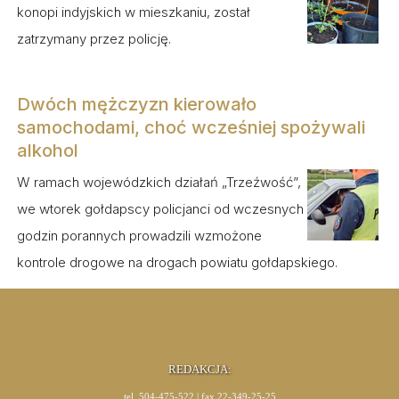
konopi indyjskich w mieszkaniu, został
zatrzymany przez policję.
Dwóch mężczyzn kierowało
samochodami, choć wcześniej spożywali
alkohol
W ramach wojewódzkich działań „Trzeźwość”,
we wtorek gołdapscy policjanci od wczesnych
godzin porannych prowadzili wzmożone
kontrole drogowe na drogach powiatu gołdapskiego.
REDAKCJA:
tel. 504-475-522 | fax 22-349-25-25