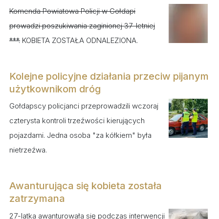
Komenda Powiatowa Policji w Gołdapi
prowadzi poszukiwania zaginionej 37-letniej
***.
KOBIETA ZOSTAŁA ODNALEZIONA.
Kolejne policyjne działania przeciw pijanym
użytkownikom dróg
Gołdapscy policjanci przeprowadzili wczoraj
czterysta kontroli trzeźwości kierujących
pojazdami. Jedna osoba "za kółkiem" była
nietrzeźwa.
Awanturująca się kobieta została
zatrzymana
27-latka awanturowała się podczas interwencji