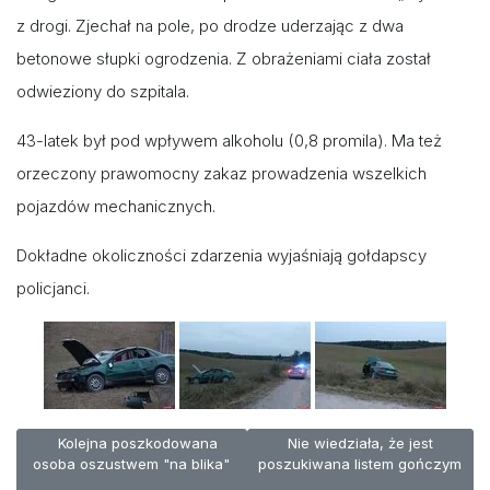
z drogi. Zjechał na pole, po drodze uderzając z dwa
betonowe słupki ogrodzenia. Z obrażeniami ciała został
odwieziony do szpitala.
43-latek był pod wpływem alkoholu (0,8 promila). Ma też
orzeczony prawomocny zakaz prowadzenia wszelkich
pojazdów mechanicznych.
Dokładne okoliczności zdarzenia wyjaśniają gołdapscy
policjanci.
Poprzednia strona: Kolejna poszkodowana osoba oszustwem "na
Następna strona: Nie wiedzia
Kolejna poszkodowana
Nie wiedziała, że jest
osoba oszustwem "na blika"
poszukiwana listem gończym