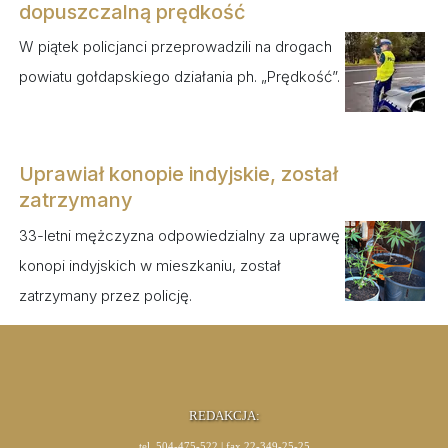
dopuszczalną prędkość
W piątek policjanci przeprowadzili na drogach
powiatu gołdapskiego działania ph. „Prędkość”.
Uprawiał konopie indyjskie, został
zatrzymany
33-letni mężczyzna odpowiedzialny za uprawę
konopi indyjskich w mieszkaniu, został
zatrzymany przez policję.
REDAKCJA:
tel. 504-475-522 | fax 22-349-25-25