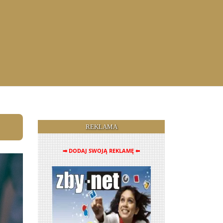
REKLAMA
➡ DODAJ SWOJĄ REKLAMĘ ⬅