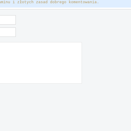
aminu i złotych zasad dobrego komentowania
.