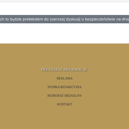
tępna strona: Niech to będzie pretekstem do szerszej dyskusji o bezpi
ch to będzie pretekstem do szerszej dyskusji o bezpieczeństwie na dro
PRZYDATNE INFORMACJE:
REKLAMA
STOPKA REDAKCYJNA
PATRONAT MEDIALNY
KONTAKT