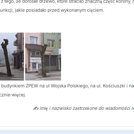
o z tego, że dorosłe drzewo, które straciło znaczną część korony, 
funkcji, jakie posiadało przed wykonanym cięciem.
udynkiem ZPEW na ul Wojska Polskiego, na ul. Kościuszki i na 
cznie więcej.
✍️ imię i nazwisko zastrzeżone do wiadomości r