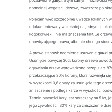
pozbawione gałęzi, a tym samym możliwości wy
normalnej wegetacji drzewa, zwłaszcza po ok
Polecam więc szczególnej uwadze lokalnych wła
udokumentowany wcześniej na jednym z lokalnyc
kogokolwiek. I nie ma znaczenia fakt, że drzewa
obowiązującego prawa, albo nie chce go stoso
A prawo stanowi: nadmierne usuwanie gałęzi p
Usunięcie powyżej 30% korony drzewa powoduje
ogławiania drzew wprowadzono przepis art. 87a
przekraczające 30% korony, która rozwinęła si
w wysokości 0,6 opłaty za usunięcie tego drz
zniszczenie i podlega karze w wysokości podwójne
Termin płatności kary jest odraczany na 5 lat,
jego żywotności. 30% kary za zniszczenie drze