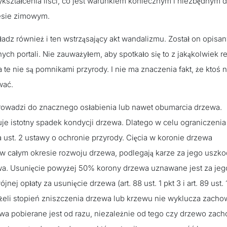
kształcenia liści, co jest warunkiem koniecznym i niezbędnym 
resie zimowym.
dz również i ten wstrząsający akt wandalizmu. Został on opisan
h portali. Nie zauważyłem, aby spotkało się to z jakąkolwiek re
 te nie są pomnikami przyrody. I nie ma znaczenia fakt, że ktoś 
wać.
rowadzi do znacznego osłabienia lub nawet obumarcia drzewa.
 istotny spadek kondycji drzewa. Dlatego w celu ograniczenia 
 ust. 2 ustawy o ochronie przyrody. Cięcia w koronie drzewa
ę w całym okresie rozwoju drzewa, podlegają karze za jego uszk
ewa. Usunięcie powyżej 50% korony drzewa uznawane jest za jeg
j opłaty za usunięcie drzewa (art. 88 ust. 1 pkt 3 i art. 89 ust. 1
 jeżeli stopień zniszczenia drzewa lub krzewu nie wyklucza zacho
wa pobierane jest od razu, niezależnie od tego czy drzewo zac