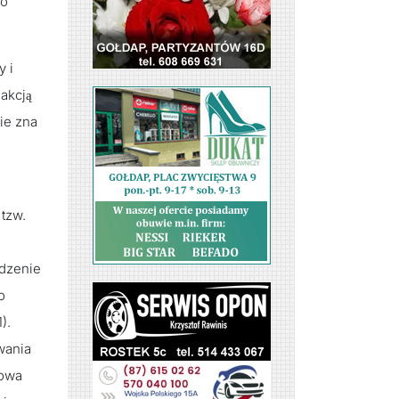
do
y i
akcją
nie zna
tzw.
odzenie
o
).
wania
howa