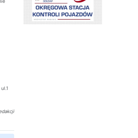
nie
ul.1
edakcji