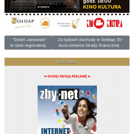
Poprzednia strona: "Dzień Jaćwieski" w izbie regionalnej
Następna strona: Za tydzień obchody w G
"Dzień Jaćwieski"
Za tydzień obchody w Gołdapi 35-
w izbie regionalnej
lecia istnienia Straży Granicznej
REKLAMA
➡ DODAJ SWOJĄ REKLAMĘ ⬅