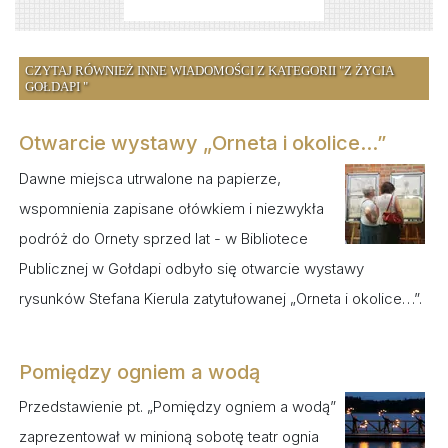
CZYTAJ RÓWNIEŻ INNE WIADOMOŚCI Z KATEGORII "Z ŻYCIA
GOŁDAPI "
Otwarcie wystawy „Orneta i okolice...”
Dawne miejsca utrwalone na papierze,
wspomnienia zapisane ołówkiem i niezwykła
podróż do Ornety sprzed lat - w Bibliotece
Publicznej w Gołdapi odbyło się otwarcie wystawy
rysunków Stefana Kierula zatytułowanej „Orneta i okolice…”.
Pomiędzy ogniem a wodą
Przedstawienie pt. „Pomiędzy ogniem a wodą”
zaprezentował w minioną sobotę teatr ognia