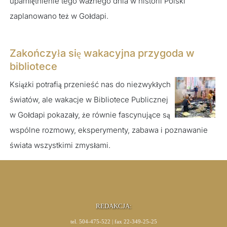
upamiętnienie tego ważnego dnia w historii Polski
zaplanowano też w Gołdapi.
Zakończyła się wakacyjna przygoda w
bibliotece
Książki potrafią przenieść nas do niezwykłych
światów, ale wakacje w Bibliotece Publicznej
w Gołdapi pokazały, że równie fascynujące są
wspólne rozmowy, eksperymenty, zabawa i poznawanie
świata wszystkimi zmysłami.
REDAKCJA:
tel. 504-475-522 | fax 22-349-25-25