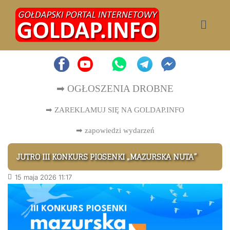
➡ OGŁOSZENIA DROBNE
➡ ZAREKLAMUJ SIĘ NA GOLDAP.INFO
➡
zapowiedzi wydarzeń
JUTRO III KONKURS PIOSENKI „MAZURSKA NUTA”
15 maja 2026 11:17