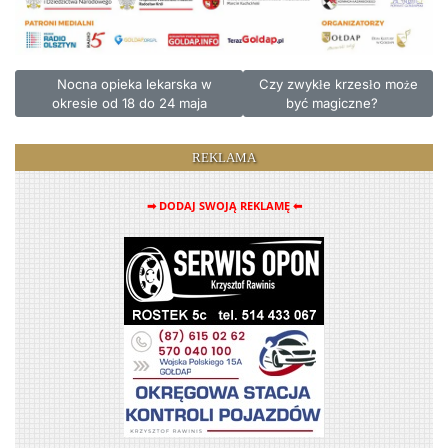
Poprzednia strona: Nocna opieka lekarska w okresie od 18 do 24
Następna strona: Czy zwykłe 
Nocna opieka lekarska w
Czy zwykłe krzesło może
okresie od 18 do 24 maja
być magiczne?
REKLAMA
➡ DODAJ SWOJĄ REKLAMĘ ⬅