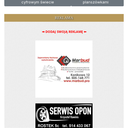
cyfrowym świecie
planszówkami
REKLAMA
➡ DODAJ SWOJĄ REKLAMĘ ⬅