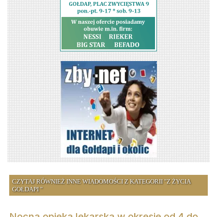
CZYTAJ RÓWNIEŻ INNE WIADOMOŚCI Z KATEGORII "Z ŻYCIA
GOŁDAPI "
Nocna opieka lekarska w okresie od 4 do