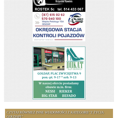
CZYTAJ RÓWNIEŻ INNE WIADOMOŚCI Z KATEGORII "Z ŻYCIA
GOŁDAPI "