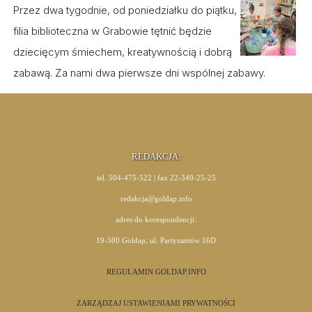
Przez dwa tygodnie, od poniedziałku do piątku,
filia biblioteczna w Grabowie tętnić będzie
dziecięcym śmiechem, kreatywnością i dobrą
zabawą. Za nami dwa pierwsze dni wspólnej zabawy.
REDAKCJA:
tel. 504-475-522 | fax 22-349-25-25
redakcja@goldap.info
adres do korespondencji:
19-500 Gołdap, ul. Partyzantów 16D
REGULAMIN GOLDAP.INFO
ZARZĄDZAJ USTAWIENIAMI PRYWATNOŚCI