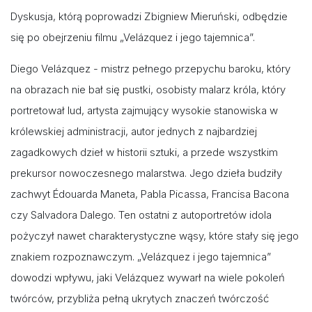
Dyskusja, którą poprowadzi Zbigniew Mieruński, odbędzie
się po obejrzeniu filmu „Velázquez i jego tajemnica”.
Diego Velázquez - mistrz pełnego przepychu baroku, który
na obrazach nie bał się pustki, osobisty malarz króla, który
portretował lud, artysta zajmujący wysokie stanowiska w
królewskiej administracji, autor jednych z najbardziej
zagadkowych dzieł w historii sztuki, a przede wszystkim
prekursor nowoczesnego malarstwa. Jego dzieła budziły
zachwyt Édouarda Maneta, Pabla Picassa, Francisa Bacona
czy Salvadora Dalego. Ten ostatni z autoportretów idola
pożyczył nawet charakterystyczne wąsy, które stały się jego
znakiem rozpoznawczym. „Velázquez i jego tajemnica”
dowodzi wpływu, jaki Velázquez wywarł na wiele pokoleń
twórców, przybliża pełną ukrytych znaczeń twórczość