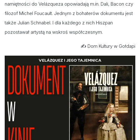
namiętności do Velázqueza opowiadają m.in. Dali, Bacon czy
filozof Michel Foucault. Jednym z bohaterów dokumentu jest
także Julian Schnabel. I dla każdego z nich Hiszpan
pozostawał artystą na wskroś współczesnym.
✍️ Dom Kultury w Gołdapi