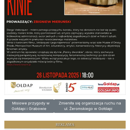
Poprzednia strona: Misiowe przygody w Gołdapi i Grabowie
Następna strona: Zmieniła się organiz
Misiowe przygody w
Zmieniła się organizacja ruchu na
Gołdapi i Grabowie
ul. Żeromskiego w Gołdapi
REKLAMA