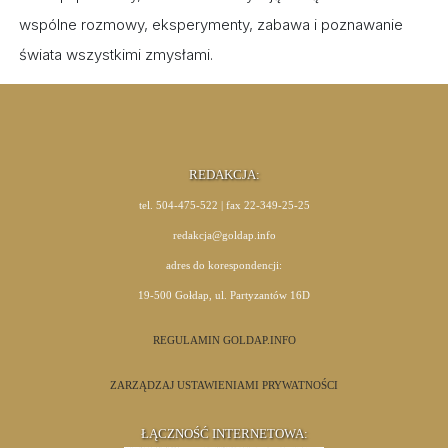
wspólne rozmowy, eksperymenty, zabawa i poznawanie
świata wszystkimi zmysłami.
REDAKCJA:
tel. 504-475-522 | fax 22-349-25-25
redakcja@goldap.info
adres do korespondencji:
19-500 Gołdap, ul. Partyzantów 16D
REGULAMIN GOLDAP.INFO
ZARZĄDZAJ USTAWIENIAMI PRYWATNOŚCI
ŁĄCZNOŚĆ INTERNETOWA: