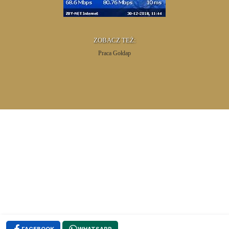
ZOBACZ TEŻ:
Praca Gołdap
FACEBOOK
WHATSAPP