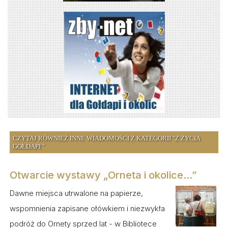
CZYTAJ RÓWNIEŻ INNE WIADOMOŚCI Z KATEGORII "Z ŻYCIA
GOŁDAPI "
Otwarcie wystawy „Orneta i okolice...”
Dawne miejsca utrwalone na papierze,
wspomnienia zapisane ołówkiem i niezwykła
podróż do Ornety sprzed lat - w Bibliotece