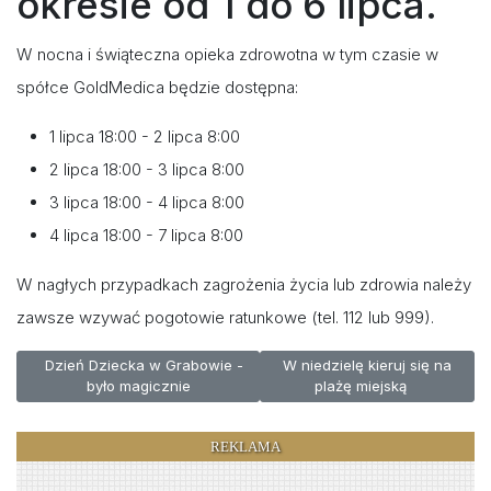
okresie od 1 do 6 lipca.
W nocna i świąteczna opieka zdrowotna w tym czasie w
spółce GoldMedica będzie dostępna:
1 lipca 18:00 - 2 lipca 8:00
2 lipca 18:00 - 3 lipca 8:00
3 lipca 18:00 - 4 lipca 8:00
4 lipca 18:00 - 7 lipca 8:00
W nagłych przypadkach zagrożenia życia lub zdrowia należy
zawsze wzywać pogotowie ratunkowe (tel. 112 lub 999).
Poprzednia strona: Dzień Dziecka w Grabowie - było magicznie
Następna strona: W niedzielę k
Dzień Dziecka w Grabowie -
W niedzielę kieruj się na
było magicznie
plażę miejską
REKLAMA