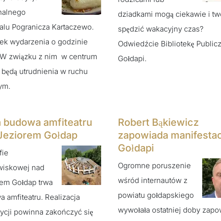
nalnego
dziadkami mogą ciekawie i tw
alu Pogranicza Kartaczewo.
spędzić wakacyjny czas?
ek wydarzenia o godzinie
Odwiedźcie Bibliotekę Public
 W związku z nim w centrum
Gołdapi.
 będą utrudnienia w ruchu
ym.
 budowa amfiteatru
Robert Bąkiewicz
Jeziorem Gołdap
zapowiada manifestac
Gołdapi
fie
Ogromne poruszenie
wiskowej nad
wśród internautów z
em Gołdap trwa
powiatu gołdapskiego
 amfiteatru. Realizacja
wywołała ostatniej doby zap
ycji powinna zakończyć się