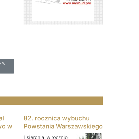
owo i bezpiecznie w lesie"
e w
al
82. rocznica wybuchu
wo w
Powstania Warszawskiego
1 sierpnia, w rocznicę