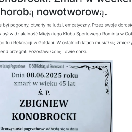
 chorobą nowotworową.
e był pogodny, otwarty na ludzi, empatyczny. Przez swoje dorosł
był w działalność Miejskiego Klubu Sportowego Rominta w Goł
rtu i Rekreacji w Gołdapi. W ostatnich latach musiał się zmierz
nd przegrał. Pozostawił żonę i dwie córki.