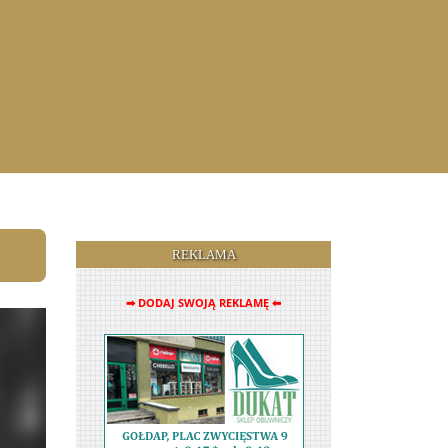
REKLAMA
➡ DODAJ SWOJĄ REKLAMĘ ⬅