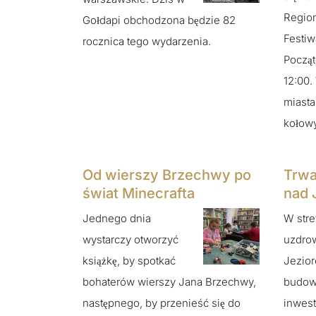
Regio
Gołdapi obchodzona będzie 82
Festiw
rocznica tego wydarzenia.
Począt
12:00.
miasta
kołow
Od wierszy Brzechwy po
Trwa
świat Minecrafta
nad 
Jednego dnia
W stre
wystarczy otworzyć
uzdro
książkę, by spotkać
Jezior
bohaterów wierszy Jana Brzechwy,
budowa
następnego, by przenieść się do
inwest