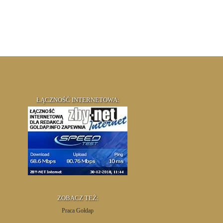
ŁĄCZNOŚĆ INTERNETOWA:
ZOBACZ TEŻ:
Praca Gołdap