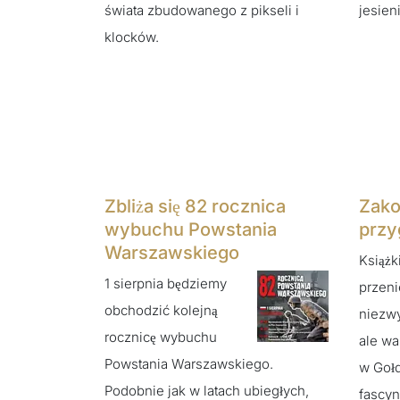
świata zbudowanego z pikseli i
jesieni
klocków.
Zbliża się 82 rocznica
Zako
wybuchu Powstania
przy
Warszawskiego
Książki
1 sierpnia będziemy
przeni
obchodzić kolejną
niezwy
rocznicę wybuchu
ale wa
Powstania Warszawskiego.
w Gołd
Podobnie jak w latach ubiegłych,
fascyn