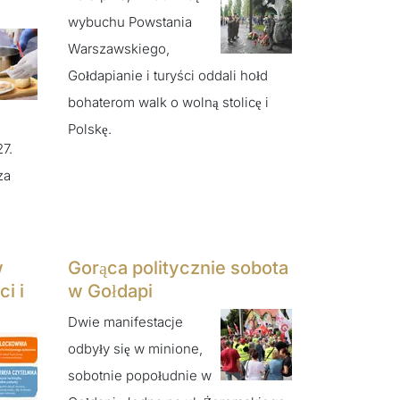
wybuchu Powstania
Warszawskiego,
Gołdapianie i turyści oddali hołd
bohaterom walk o wolną stolicę i
Polskę.
27.
za
w
Gorąca politycznie sobota
i i
w Gołdapi
Dwie manifestacje
odbyły się w minione,
sobotnie popołudnie w