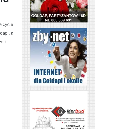
e życie
dapi, a
yć z