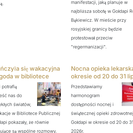
manifestacji, jaką planuje w
ą.
najbliższa sobotę w Gołdapi R
Bąkiewicz. W mieście przy
rosyjskiej granicy będzie
protestował przeciw
"regermanizacji".
ńczyła się wakacyjna
Nocna opieka lekarsk
goda w bibliotece
okresie od 20 do 31 li
 potrafią
Przedstawiamy
eść nas do
harmonogram
kłych światów,
dostępności nocnej i
kacje w Bibliotece Publicznej
świątecznej opieki zdrowotne
api pokazały, że równie
Gołdapi w okresie od 20 do 31
ujące są wspólne rozmowy,
2026r.