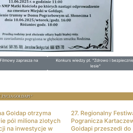
iasteczkowy Klub Filmowy zaprasza na spotkanie
Następna strona: Konkurs wiedzy pt. "Zdr
 Filmowy zaprasza na
Konkurs wiedzy pt. "Zdrowo i bezpieczni
lesie"
 ŻYCIA GOŁDAPI "
a Gołdap otrzyma
27. Regionalny Festiw
ie pół miliona złotych
Pogranicza Kartacze
cji na inwestycje w
Gołdapi przeszedł do