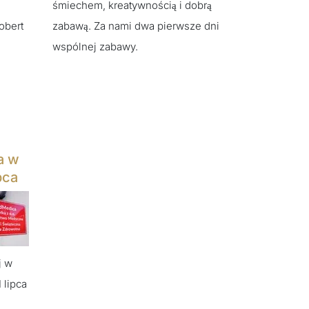
śmiechem, kreatywnością i dobrą
obert
zabawą. Za nami dwa pierwsze dni
wspólnej zabawy.
a w
pca
j w
 lipca