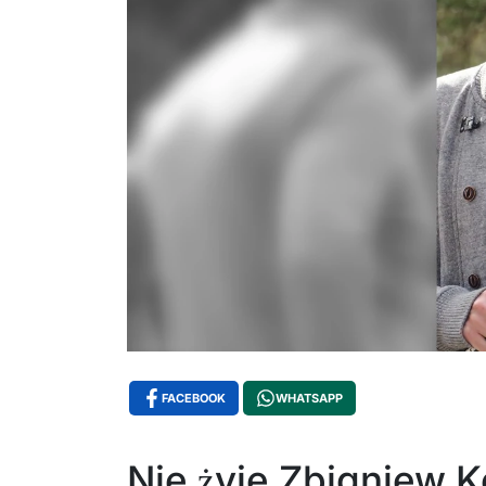
FACEBOOK
WHATSAPP
Nie żyje Zbigniew 