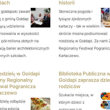
łach
historii
 gołdapski zawarł
Słoneczna pogoda i
 z gminą Gołdap
tysiące zjedzonych
ącą udzielenia
kartaczy - tak w wielkim
ansowania w wysokości
skrócie można podsumować
 pół miliona złotych na
niedzielę w Gołdapi. Za nami 
ację barier architektonicznych
Regionalny Festiwal Pogranic
nnych szkołach.
Kartaczewo.
edzielę w Gołdapi
Biblioteka Publiczna 
jny Regionalny
Gołdapi zaprasza dziec
iwal Pogranicza
rodziców
aczewo
Szukacie miejsca, w
zielę odbędzie
którym dzieci z
lejna edycja
rodzicami lub