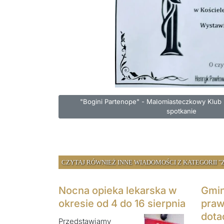
Poprzednia strona: "Bogini Partenope" - Małom
"Bogini Partenope" - Małomiasteczkowy Klub
spotkanie
CZYTAJ RÓWNIEŻ INNE WIADOMOŚCI Z KATEGORII "Z
Nocna opieka lekarska w
Gmin
okresie od 4 do 16 sierpnia
praw
dota
Przedstawiamy