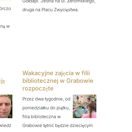
Gołdapi. Jedna na ul. Żeromskiego,
órczo
druga na Placu Zwycięstwa.
zną w
Wakacyjne zajęcia w filii
ję
bibliotecznej w Grabowie
rozpoczęte
Przez dwa tygodnie, od
poniedziałku do piątku,
filia biblioteczna w
owiedź
Grabowie tętnić będzie dziecięcym