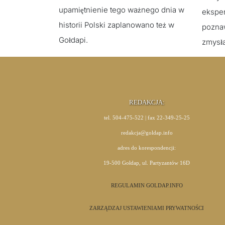
upamiętnienie tego ważnego dnia w
eksper
historii Polski zaplanowano też w
poznaw
Gołdapi.
zmysł
REDAKCJA:
tel. 504-475-522 | fax 22-349-25-25
redakcja@goldap.info
adres do korespondencji:
19-500 Gołdap, ul. Partyzantów 16D
REGULAMIN GOLDAP.INFO
ZARZĄDZAJ USTAWIENIAMI PRYWATNOŚCI