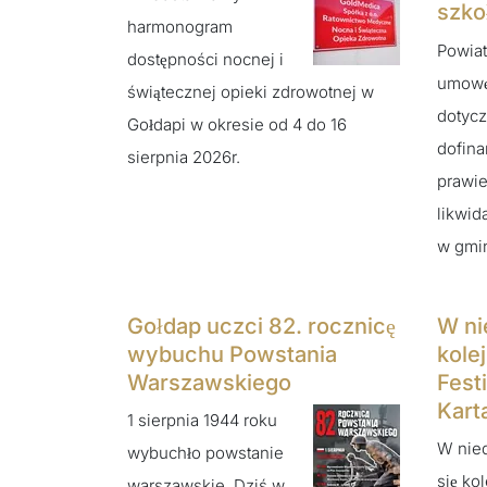
szko
harmonogram
Powiat
dostępności nocnej i
umowę
świątecznej opieki zdrowotnej w
dotycz
Gołdapi w okresie od 4 do 16
dofin
sierpnia 2026r.
prawie
likwid
w gmi
Gołdap uczci 82. rocznicę
W ni
wybuchu Powstania
kole
Warszawskiego
Fest
Kart
1 sierpnia 1944 roku
W nied
wybuchło powstanie
się ko
warszawskie. Dziś w