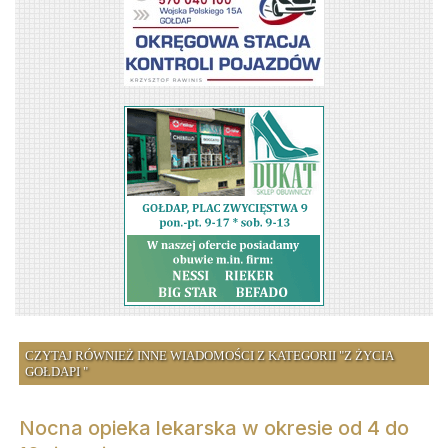
CZYTAJ RÓWNIEŻ INNE WIADOMOŚCI Z KATEGORII "Z ŻYCIA
GOŁDAPI "
Nocna opieka lekarska w okresie od 4 do