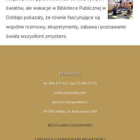
światów, ale wakacje w Bibliotece Publicznej w
Gołdapi pokazały, że równie fascynujące są
wspólne rozmowy, eksperymenty, zabawa i poznawanie
świata wszystkimi zmysłami.
REDAKCJA:
tel. 504-475-522 | fax 22-349-25-25
redakcja@goldap.info
adres do korespondencji:
19-500 Gołdap, ul. Partyzantów 16D
REGULAMIN GOLDAP.INFO
ZARZĄDZAJ USTAWIENIAMI PRYWATNOŚCI