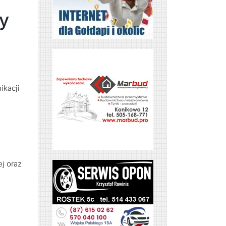
ry
ikacji
ej oraz