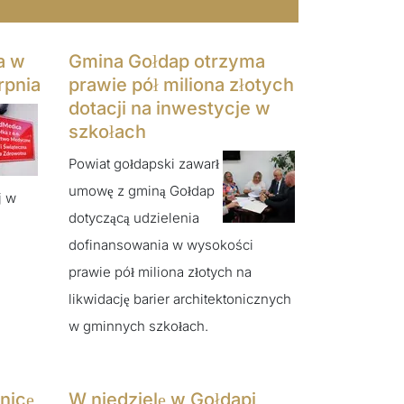
a w
Gmina Gołdap otrzyma
rpnia
prawie pół miliona złotych
dotacji na inwestycje w
szkołach
Powiat gołdapski zawarł
umowę z gminą Gołdap
j w
dotyczącą udzielenia
dofinansowania w wysokości
prawie pół miliona złotych na
likwidację barier architektonicznych
w gminnych szkołach.
nicę
W niedzielę w Gołdapi