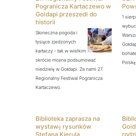
Pogranicza Kartaczewo w
Pows
Gołdapi przeszedł do
1 sier
historii
wybuc
Słoneczna pogoda i
Warsz
tysiące zjedzonych
Gołdap
kartaczy - tak w wielkim
bohate
skrócie można podsumować
Polskę
niedzielę w Gołdapi. Za nami 27.
Regionalny Festiwal Pogranicza
Kartaczewo.
Biblioteka zaprasza na
Bibl
wystawę rysunków
Gołd
Stefana Kierula
rodz