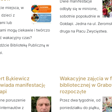
Dwie manifestacje
ie miejsca, w
odbyły się w minione,
 dzieci z
sobotnie popołudnie w
ami lub
Gołdapi. Jedna na ul. Żeroms
ami mogą ciekawie i twórczo
druga na Placu Zwycięstwa.
ć wakacyjny czas?
źcie Bibliotekę Publiczną w
i.
rt Bąkiewicz
Wakacyjne zajęcia w fi
wiada manifestację
bibliotecznej w Grab
api
rozpoczęte
ne poruszenie
Przez dwa tygodnie, od
internautów z
poniedziałku do piątku,