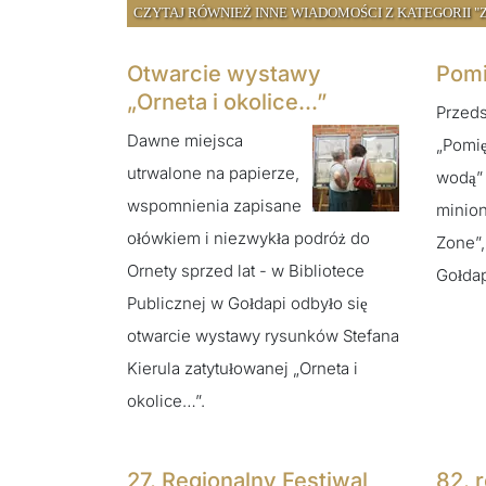
CZYTAJ RÓWNIEŻ INNE WIADOMOŚCI Z KATEGORII "Z
Otwarcie wystawy
Pomi
„Orneta i okolice...”
Przeds
Dawne miejsca
„Pomi
utrwalone na papierze,
wodą”
wspomnienia zapisane
minion
ołówkiem i niezwykła podróż do
Zone”,
Ornety sprzed lat - w Bibliotece
Gołdap
Publicznej w Gołdapi odbyło się
otwarcie wystawy rysunków Stefana
Kierula zatytułowanej „Orneta i
okolice…”.
27. Regionalny Festiwal
82. 