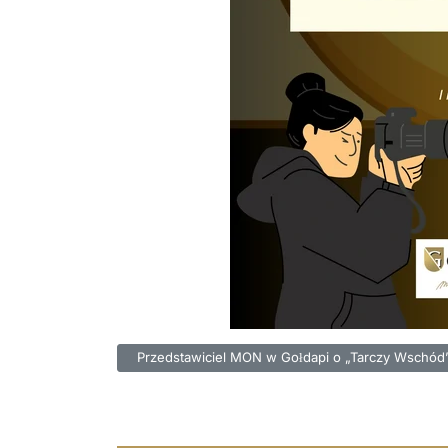
Poprzednia strona: Przedstawiciel MON w Gołdapi 
Przedstawiciel MON w Gołdapi o „Tarczy Wschód