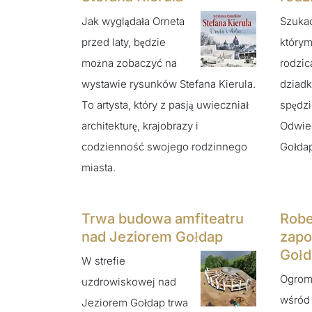
Jak wyglądała Orneta
Szukac
przed laty, będzie
którym
można zobaczyć na
rodzic
wystawie rysunków Stefana Kierula.
dziadk
To artysta, który z pasją uwieczniał
spędzi
architekturę, krajobrazy i
Odwied
codzienność swojego rodzinnego
Gołdap
miasta.
Trwa budowa amfiteatru
Robe
nad Jeziorem Gołdap
zapo
Gołd
W strefie
Ogrom
uzdrowiskowej nad
wśród 
Jeziorem Gołdap trwa