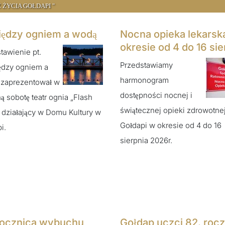
 ŻYCIA GOŁDAPI "
ędzy ogniem a wodą
Nocna opieka lekarsk
okresie od 4 do 16 sie
tawienie pt.
Przedstawiamy
ędzy ogniem a
harmonogram
 zaprezentował w
dostępności nocnej i
ą sobotę teatr ognia „Flash
świątecznej opieki zdrowotne
 działający w Domu Kultury w
Gołdapi w okresie od 4 do 16
i.
sierpnia 2026r.
rocznica wybuchu
Gołdap uczci 82. rocz