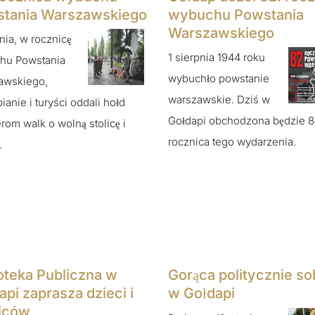
tania Warszawskiego
wybuchu Powstania
Warszawskiego
pnia, w rocznicę
1 sierpnia 1944 roku
hu Powstania
wybuchło powstanie
awskiego,
warszawskie. Dziś w
ianie i turyści oddali hołd
Gołdapi obchodzona będzie 
rom walk o wolną stolicę i
rocznica tego wydarzenia.
.
ioteka Publiczna w
Gorąca politycznie so
api zaprasza dzieci i
w Gołdapi
iców