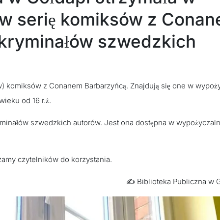
ów serię komiksów z Cona
ę kryminałów szwedzkich
w) komiksów z Conanem Barbarzyńcą. Znajdują się one w wypoży
wieku od 16 r.ż.
ryminałów szwedzkich autorów. Jest ona dostępna w wypożyczaln
amy czytelników do korzystania.
✍️ Biblioteka Publiczna w 