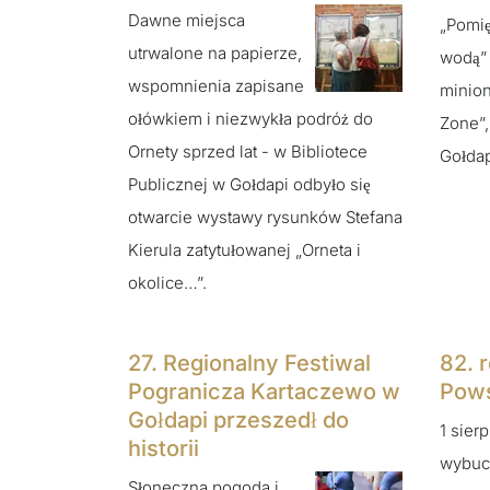
Dawne miejsca
„Pomi
utrwalone na papierze,
wodą”
wspomnienia zapisane
minion
ołówkiem i niezwykła podróż do
Zone”,
Ornety sprzed lat - w Bibliotece
Gołdap
Publicznej w Gołdapi odbyło się
otwarcie wystawy rysunków Stefana
Kierula zatytułowanej „Orneta i
okolice…”.
27. Regionalny Festiwal
82. 
Pogranicza Kartaczewo w
Pows
Gołdapi przeszedł do
1 sier
historii
wybuc
Słoneczna pogoda i