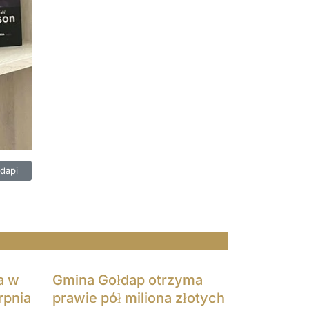
ński gościł w Gołdapi
dapi
a w
Gmina Gołdap otrzyma
rpnia
prawie pół miliona złotych