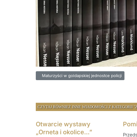
Poprzednia strona: Maturzyści w gołdapskiej jednost
Maturzyści w gołdapskiej jednostce policji
CZYTAJ RÓWNIEŻ INNE WIADOMOŚCI Z KATEGORII "Z
Otwarcie wystawy
Pomi
„Orneta i okolice...”
Przeds