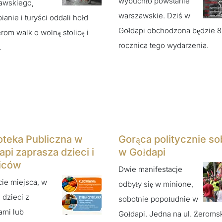
wybuchło powstanie
awskiego,
warszawskie. Dziś w
ianie i turyści oddali hołd
Gołdapi obchodzona będzie 
rom walk o wolną stolicę i
rocznica tego wydarzenia.
.
ioteka Publiczna w
Gorąca politycznie so
api zaprasza dzieci i
w Gołdapi
iców
Dwie manifestacje
ie miejsca, w
odbyły się w minione,
 dzieci z
sobotnie popołudnie w
ami lub
Gołdapi. Jedna na ul. Żeroms