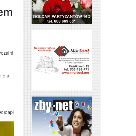
nem
czalni
i dla
Gołdapi