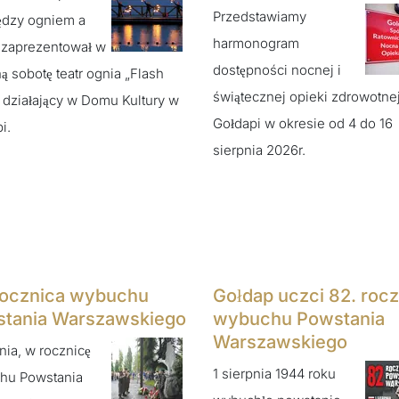
Przedstawiamy
ędzy ogniem a
harmonogram
 zaprezentował w
dostępności nocnej i
ą sobotę teatr ognia „Flash
świątecznej opieki zdrowotne
 działający w Domu Kultury w
Gołdapi w okresie od 4 do 16
i.
sierpnia 2026r.
rocznica wybuchu
Gołdap uczci 82. rocz
tania Warszawskiego
wybuchu Powstania
Warszawskiego
pnia, w rocznicę
1 sierpnia 1944 roku
hu Powstania