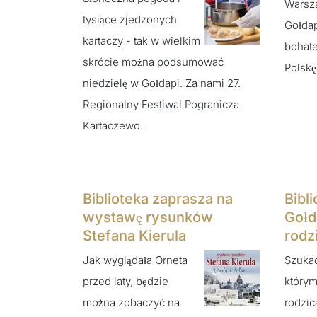
Warsz
tysiące zjedzonych
Gołdap
kartaczy - tak w wielkim
bohate
skrócie można podsumować
Polskę
niedzielę w Gołdapi. Za nami 27.
Regionalny Festiwal Pogranicza
Kartaczewo.
Biblioteka zaprasza na
Bibl
wystawę rysunków
Gołd
Stefana Kierula
rodz
Jak wyglądała Orneta
Szukac
przed laty, będzie
którym
można zobaczyć na
rodzic