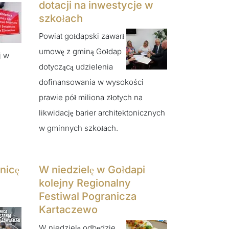
dotacji na inwestycje w
szkołach
Powiat gołdapski zawarł
umowę z gminą Gołdap
j w
dotyczącą udzielenia
dofinansowania w wysokości
prawie pół miliona złotych na
likwidację barier architektonicznych
w gminnych szkołach.
nicę
W niedzielę w Gołdapi
kolejny Regionalny
Festiwal Pogranicza
Kartaczewo
W niedzielę odbędzie