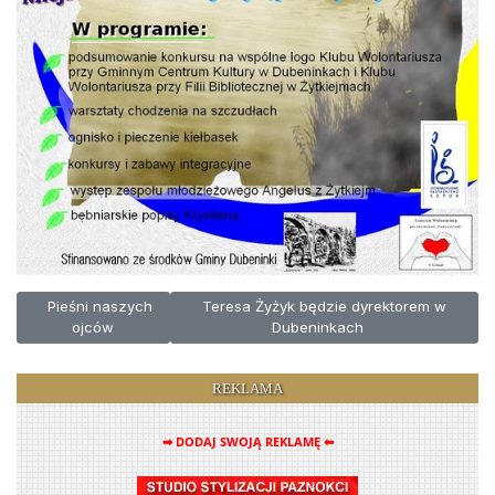
Poprzednia strona: Pieśni naszych ojców
Następna strona: Teresa Żyżyk będzie d
Pieśni naszych
Teresa Żyżyk będzie dyrektorem w
ojców
Dubeninkach
REKLAMA
➡ DODAJ SWOJĄ REKLAMĘ ⬅