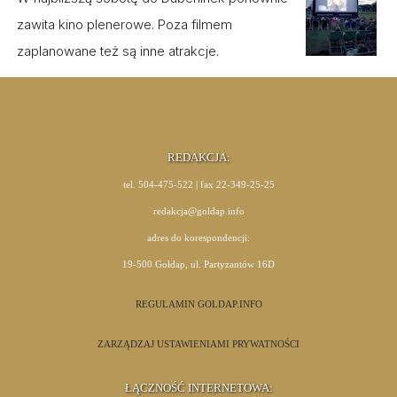
zawita kino plenerowe. Poza filmem
zaplanowane też są inne atrakcje.
REDAKCJA:
tel. 504-475-522 | fax 22-349-25-25
redakcja@goldap.info
adres do korespondencji:
19-500 Gołdap, ul. Partyzantów 16D
REGULAMIN GOLDAP.INFO
ZARZĄDZAJ USTAWIENIAMI PRYWATNOŚCI
ŁĄCZNOŚĆ INTERNETOWA: