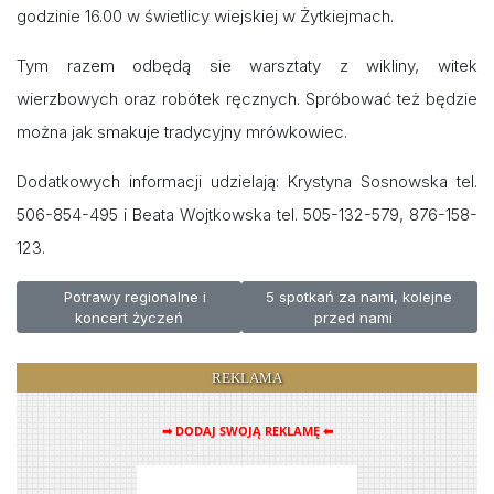
godzinie 16.00 w świetlicy wiejskiej w Żytkiejmach.
Tym razem odbędą sie warsztaty z wikliny, witek
wierzbowych oraz robótek ręcznych. Spróbować też będzie
można jak smakuje tradycyjny mrówkowiec.
Dodatkowych informacji udzielają: Krystyna Sosnowska tel.
506-854-495 i Beata Wojtkowska tel. 505-132-579, 876-158-
123.
Poprzednia strona: Potrawy regionalne i koncert życzeń
Następna strona: 5 spotkań za n
Potrawy regionalne i
5 spotkań za nami, kolejne
koncert życzeń
przed nami
REKLAMA
➡ DODAJ SWOJĄ REKLAMĘ ⬅