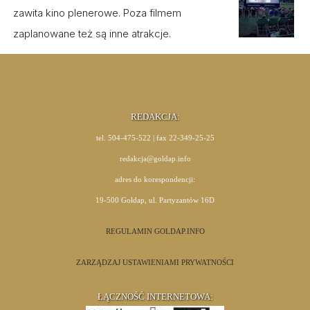
zawita kino plenerowe. Poza filmem
zaplanowane też są inne atrakcje.
REDAKCJA:
tel. 504-475-522 | fax 22-349-25-25
redakcja@goldap.info
adres do korespondencji:
19-500 Gołdap, ul. Partyzantów 16D
REGULAMIN GOLDAP.INFO
ZARZĄDZAJ USTAWIENIAMI PRYWATNOŚCI
ŁĄCZNOŚĆ INTERNETOWA: