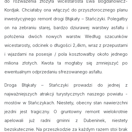
do rozważenia złożyła wicestarosta Ewa Bogdanowicz-
Kordjak. Chciałaby ona włączyć do przyszłorocznego planu
inwestycyjnego remont drogi Błąkały – Stańczyki. Polegałby
on na zebraniu starej, bardzo dziurawej warstwy asfaltu i
położenia dwóch nowych warstw. Według szacunków
wicestarosty, odcinek o długości 2,4km, wraz z przepustami
i wjazdami na posesje / pola kosztowałby około jednego
miliona złotych. Kwota ta mogłaby się zmniejszyć po
ewentualnym odprzedaniu sfrezowanego asfaltu.
Droga Błąkały – Stańczyki prowadzi do jednej z
najważniejszych atrakcji turystycznych naszego powiatu -
mostów w Stańczykach. Niestety, obecny stan nawierzchni
jezdni jest tragiczny. O gruntowny remont wielokrotnie
apelowali już radni gminni z Dubeninek, niestety
bezskutecznie. Na przeszkodzie za każdym razem stoi brak