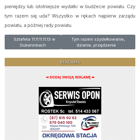
pieniędzy lub istotniejsze wydatki w budżecie powiatu. Czy
tym razem się uda? Wszystko w rękach najpierw zarządu
powiatu, a później rady powiatu.
Poprzednia strona: Sztafeta 11.11.11.11.13 w Dubeninkach
Następna strona: Tym razem szyde
Sztafeta 11.11.11.11.13 w
Tym razem szydełkowanie,
Dubeninkach
dzianie, przędzenie
REKLAMA
➡ DODAJ SWOJĄ REKLAMĘ ⬅