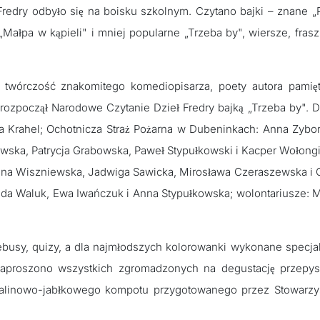
Fredry odbyło się na boisku szkolnym. Czytano bajki – znane „
„Małpa w kąpieli" i mniej popularne „Trzeba by", wiersze, frasz
 twórczość znakomitego komediopisarza, poety autora pamięt
rozpoczął Narodowe Czytanie Dzieł Fredry bajką „Trzeba by". D
esa Krahel; Ochotnicza Straż Pożarna w Dubeninkach: Anna Zybo
wska, Patrycja Grabowska, Paweł Stypułkowski i Kacper Wołong
ena Wiszniewska, Jadwiga Sawicka, Mirosława Czeraszewska i 
da Waluk, Ewa Iwańczuk i Anna Stypułkowska; wolontariusze: 
rebusy, quizy, a dla najmłodszych kolorowanki wykonane specja
zaproszono wszystkich zgromadzonych na degustację przepys
malinowo-jabłkowego kompotu przygotowanego przez Stowarzy