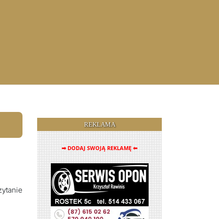
REKLAMA
➡ DODAJ SWOJĄ REKLAMĘ ⬅
zytanie