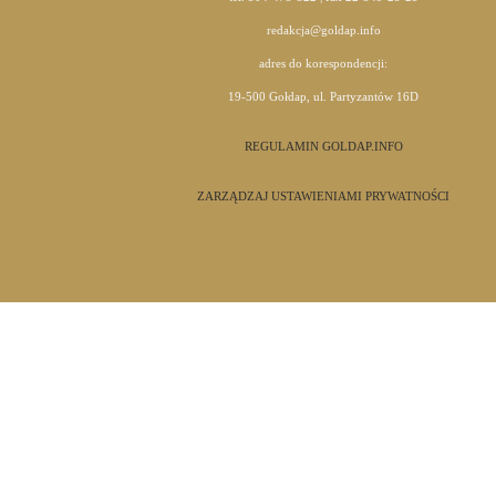
redakcja@goldap.info
adres do korespondencji:
19-500 Gołdap, ul. Partyzantów 16D
REGULAMIN GOLDAP.INFO
ZARZĄDZAJ USTAWIENIAMI PRYWATNOŚCI