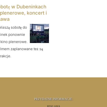
botę w Dubeninkach
 plenerowe, koncert i
tawa
liższą sobotę do
inek ponownie
 kino plenerowe.
ilmem zaplanowane też są
trakcje.
PRZYDATNE INFORMACJE:
REKLAMA