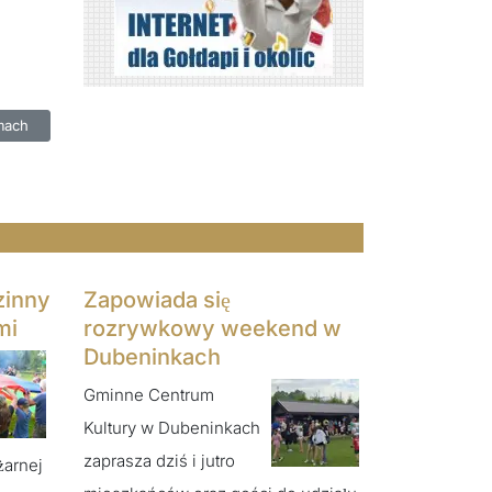
 Fredry w Żytkiejmach
mach
zinny
Zapowiada się
mi
rozrywkowy weekend w
Dubeninkach
Gminne Centrum
Kultury w Dubeninkach
zaprasza dziś i jutro
żarnej