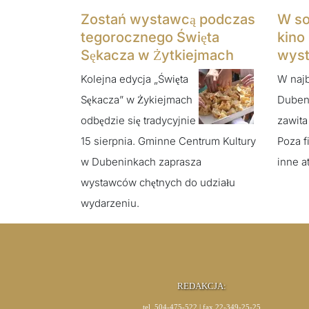
Zostań wystawcą podczas
W so
tegorocznego Święta
kino
Sękacza w Żytkiejmach
wys
Kolejna edycja „Święta
W najb
Sękacza” w Żykiejmach
Duben
odbędzie się tradycyjnie
zawita
15 sierpnia. Gminne Centrum Kultury
Poza f
w Dubeninkach zaprasza
inne a
wystawców chętnych do udziału
wydarzeniu.
REDAKCJA:
tel. 504-475-522 | fax 22-349-25-25