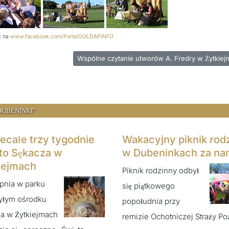
ć na
www.facebook.com/PortalGOLDAPINFO
 zapomnienia
Następna strona: Wspólne czytanie utworów A.
Wspólne czytanie utworów A. Fredry w Żytkiej
DUBENINKI"
iecałe trzy tygodnie
Wakacyjny piknik rod
to Sękacza w
w Dubeninkach za na
iejmach
Piknik rodzinny odbył
rpnia w parku
się piątkowego
yłym ośrodku
popołudnia przy
a w Żytkiejmach
remizie Ochotniczej Straży Po