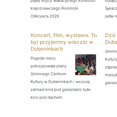
piątej edycji wakacyjnego konkursu
odbędz
krajoznawczego Romincki
Sękacz
Odkrywca 2026.
jadła 
Koncert, film, wystawa. To
Dziś
był przyjemny wieczór w
Dube
Dubeninkach
Gminn
Pogoda nieco
Kultur
pokrzyżowała plany
zapras
Gminnego Centrum
mieszk
Kultury w Dubeninkach i wczoraj
gwiaz
zamiast kina pod gwiazdami było
kino pod dachem.