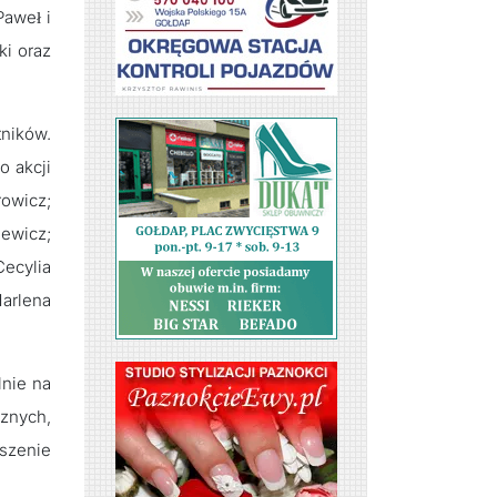
Paweł i
ki oraz
ników.
o akcji
rowicz;
iewicz;
Cecylia
Marlena
lnie na
znych,
szenie