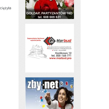
iężyła