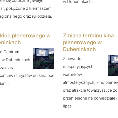
ie się coroczne „Święto
w Dubeninkach.
a”, połączone z kiermaszem
regionalnego oraz rękodzieła.
 kino plenerowego w
Zmiana terminu kina
ninkach
plenerowego w
Dubeninkach
e Centrum
Z powodu
y w Dubeninkach
niesprzyjających
za dziś
warunków
ańców i turystów do kina pod
atmosferycznych, kino plene
dami.
oraz atrakcje towarzyszące zo
przeniesione na poniedziałek,
lipca.