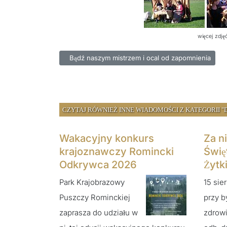
więcej zdję
Poprzednia strona: Bądź naszym mistrzem i ocal od
Bądź naszym mistrzem i ocal od zapomnienia
CZYTAJ RÓWNIEŻ INNE WIADOMOŚCI Z KATEGORII "
Wakacyjny konkurs
Za n
krajoznawczy Romincki
Świę
Odkrywca 2026
Żytk
Park Krajobrazowy
15 sie
Puszczy Rominckiej
przy b
zaprasza do udziału w
zdrowi