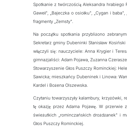
Spotkanie z twórczością Aleksandra hrabiego 
Gaweł", „Bajeczka o osiołku", „Cygan i baba", 
fragmenty „Zemsty".
Na początku spotkania przybliżono zebranym
Sekretarz gminy Dubeninki Stanisław Kosiński 
włączyli się: nauczyciele: Anna Krygier i Ter
gimnazjaliści: Adam Pojawa, Zuzanna Czerasze
Stowarzyszenie Głos Puszczy Rominckiej: Hel
Sawicka; mieszkańcy Dubeninek i Linowa: Wan
Kardel i Bożena Olszewska.
Czytaniu towarzyszyły kalambury, krzyżówki, 
tę okazję przez Adama Pojawę. W przerwie 
świeżutkich „rominczańskich drożdżanek" i 
Głos Puszczy Rominckiej.