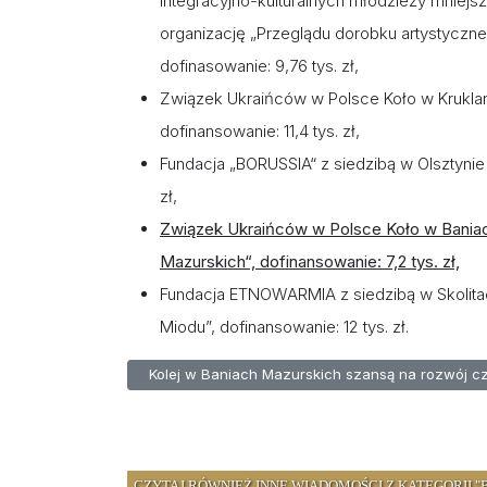
integracyjno-kulturalnych młodzieży mniejszoś
organizację „Przeglądu dorobku artystyczne
dofinasowanie: 9,76 tys. zł,
Związek Ukraińców w Polsce Koło w Krukl
dofinansowanie: 11,4 tys. zł,
Fundacja „BORUSSIA“ z siedzibą w Olsztynie
zł,
Związek Ukraińców w Polsce Koło w Baniach
Mazurskich“, dofinansowanie: 7,2 tys. zł,
Fundacja ETNOWARMIA z siedzibą w Skolitac
Miodu”, dofinansowanie: 12 tys. zł.
Poprzednia strona: Kolej w Baniach Mazurskich sz
Kolej w Baniach Mazurskich szansą na rozwój c
CZYTAJ RÓWNIEŻ INNE WIADOMOŚCI Z KATEGORII "