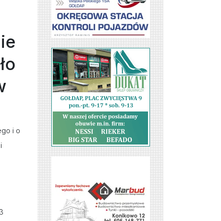
ie
ło
w
go i o
i
3