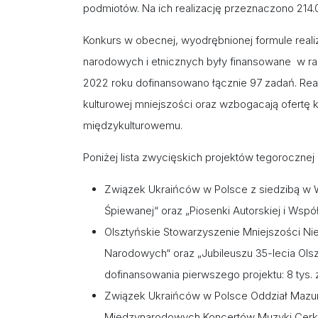
podmiotów. Na ich realizację przeznaczono 214.
Konkurs w obecnej, wyodrębnionej formule real
narodowych i etnicznych były finansowane w ram
2022 roku dofinansowano łącznie 97 zadań. Rea
kulturowej mniejszości oraz wzbogacają ofertę kul
międzykulturowemu.
Poniżej lista zwycięskich projektów tegorocznej 
Związek Ukraińców w Polsce z siedzibą w Wa
Śpiewanej“ oraz „Piosenki Autorskiej i Współ
Olsztyńskie Stowarzyszenie Mniejszości Nie
Narodowych“ oraz „Jubileuszu 35-lecia Ols
dofinansowania pierwszego projektu: 8 tys. zł
Związek Ukraińców w Polsce Oddział Mazur
Międzynarodowych Koncertów Muzyki Cerkie