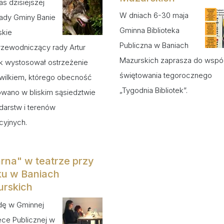
s dzisiejszej
W dniach 6-30 maja
Rady Gminy Banie
Gminna Biblioteka
skie
Publiczna w Baniach
zewodniczący rady Artur
Mazurskich zaprasza do wspó
 wystosował ostrzeżenie
świętowania tegorocznego
wilkiem, którego obecność
„Tygodnia Bibliotek”.
wano w bliskim sąsiedztwie
arstw i terenów
cyjnych.
rna" w teatrze przy
iku w Baniach
rskich
dę w Gminnej
tece Publicznej w