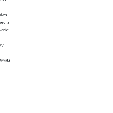
tiwal
ieci z
wanie:
ry
tiwalu