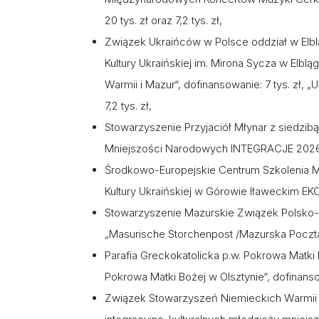
20 tys. zł oraz 7,2 tys. zł,
Związek Ukraińców w Polsce oddział w Elblą
Kultury Ukraińskiej im. Mirona Sycza w Elbląg
Warmii i Mazur“, dofinansowanie: 7 tys. zł, 
7,2 tys. zł,
Stowarzyszenie Przyjaciół Młynar z siedzib
Mniejszości Narodowych INTEGRACJE 2026“, 
Środkowo-Europejskie Centrum Szkolenia Mł
Kultury Ukraińskiej w Górowie Iławeckim EK
Stowarzyszenie Mazurskie Związek Polsko-
„Masurische Storchenpost /Mazurska Poczta B
Parafia Greckokatolicka p.w. Pokrowa Matki
Pokrowa Matki Bożej w Olsztynie“, dofinansow
Związek Stowarzyszeń Niemieckich Warmii i 