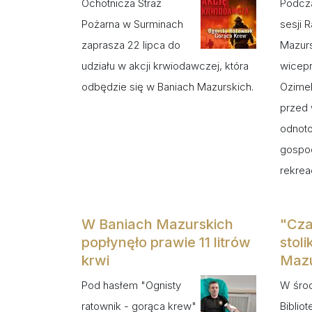
Ochotnicza Straż
Podcza
Pożarna w Surminach
sesji 
zaprasza 22 lipca do
Mazur
udziału w akcji krwiodawczej, która
wicepr
odbędzie się w Baniach Mazurskich.
Ozimek
przed 
odnoto
gospod
rekrea
W Baniach Mazurskich
"Cza
popłynęło prawie 11 litrów
stol
krwi
Mazu
Pod hasłem "Ognisty
W śro
ratownik - gorąca krew"
Biblio