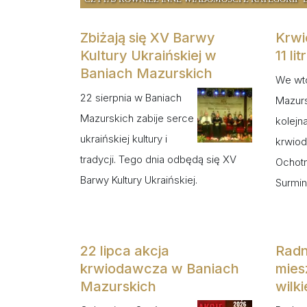
Zbiżają się XV Barwy
Krwi
Kultury Ukraińskiej w
11 li
Baniach Mazurskich
We wt
22 sierpnia w Baniach
Mazurs
Mazurskich zabije serce
kolejn
ukraińskiej kultury i
krwiod
tradycji. Tego dnia odbędą się XV
Ochotn
Barwy Kultury Ukraińskiej.
Surmin
22 lipca akcja
Radn
krwiodawcza w Baniach
mies
Mazurskich
wilk