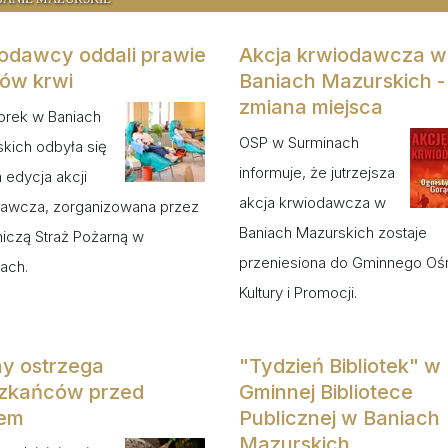
odawcy oddali prawie
Akcja krwiodawcza w
trów krwi
Baniach Mazurskich -
zmiana miejsca
orek w Baniach
OSP w Surminach
kich odbyła się
informuje, że jutrzejsza
a edycja akcji
akcja krwiodawcza w
awcza, zorganizowana przez
Baniach Mazurskich zostaje
iczą Straż Pożarną w
przeniesiona do Gminnego Oś
ach.
Kultury i Promocji.
y ostrzega
"Tydzień Bibliotek" w
zkańców przed
Gminnej Bibliotece
iem
Publicznej w Baniach
Mazurskich