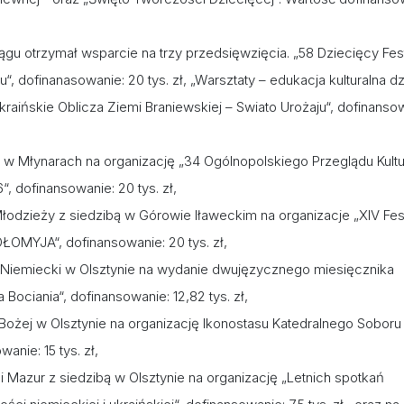
gu otrzymał wsparcie na trzy przedsięwzięcia. „58 Dziecięcy Fes
u“, dofinanasowanie: 20 tys. zł, „Warsztaty – edukacja kulturalna dz
„Ukraińskie Oblicza Ziemi Braniewskiej – Swiato Urożaju“, dofinanso
ą w Młynarach na organizację „34 Ogólnopolskiego Przeglądu Kultu
dofinansowanie: 20 tys. zł,
odzieży z siedzibą w Górowie Iławeckim na organizacje „XIV Fes
OŁOMYJA“, dofinansowanie: 20 tys. zł,
Niemiecki w Olsztynie na wydanie dwujęzycznego miesięcznika
ociania“, dofinansowanie: 12,82 tys. zł,
 Bożej w Olsztynie na organizację Ikonostasu Katedralnego Soboru
anie: 15 tys. zł,
Mazur z siedzibą w Olsztynie na organizację „Letnich spotkań