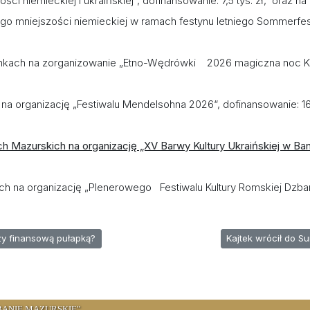
ci niemieckiej i ukraińskiej“, dofinansowanie: 7,5 tys. zł, oraz na
go mniejszości niemieckiej w ramach festynu letniego Sommerfes
ankach na zorganizowanie „Etno-Wędrówki 2026 magiczna noc Ku
 na organizację „Festiwalu Mendelsohna 2026“, dofinansowanie: 16
 Mazurskich na organizację „XV Barwy Kultury Ukraińskiej w Ba
h na organizację „Plenerowego Festiwalu Kultury Romskiej Dzba
ansą na rozwój czy finansową pułapką?
Następna strona: K
zy finansową pułapką?
Kajtek wrócił do S
BANIE MAZURSKIE"