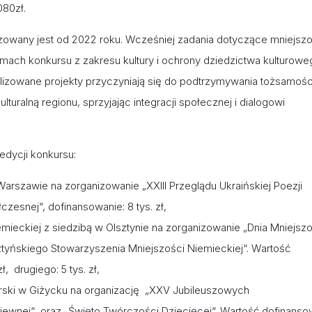
080zł.
izowany jest od 2022 roku. Wcześniej zadania dotyczące mniejszo
ach konkursu z zakresu kultury i ochrony dziedzictwa kulturowe
lizowane projekty przyczyniają się do podtrzymywania tożsamośc
turalną regionu, sprzyjając integracji społecznej i dialogowi
edycji konkursu:
rszawie na zorganizowanie „XXIII Przeglądu Ukraińskiej Poezji
czesnej“, dofinansowanie: 8 tys. zł,
mieckiej z siedzibą w Olsztynie na zorganizowanie „Dnia Mniejszo
ztyńskiego Stowarzyszenia Mniejszości Niemieckiej“. Wartość
, drugiego: 5 tys. zł,
ski w Giżycku na organizację „XXV Jubileuszowych
wnej“ oraz „Święto Twórczości Dziecięcej“. Wartość dofinansow