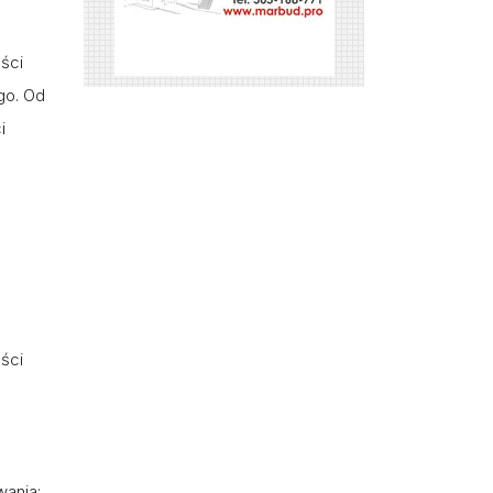
ści
go. Od
i
ści
ania: