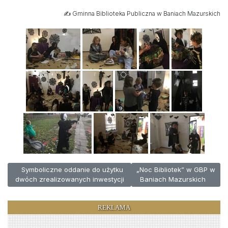
✍️ Gminna Biblioteka Publiczna w Baniach Mazurskich
Poprzednia strona: Symboliczne oddanie do użytku dwóch zreali
Następna strona: „Noc Bibl
Symboliczne oddanie do użytku
„Noc Bibliotek” w GBP w
dwóch zrealizowanych inwestycji
Baniach Mazurskich
REKLAMA