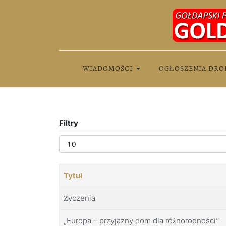
WIADOMOŚCI
OGŁOSZENIA DRO
Filtry
Pokaż #
Tytuł
Życzenia
„Europa – przyjazny dom dla różnorodności”