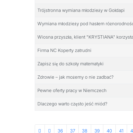
Trójstronna wymiana młodzieży w Gołdapi
Wymiana młodzieży pod hasłem różnorodnośc
Wiosna przyszła, klient "KRYSTIANA" korzysta
Firma NC Koperty zatrudni
Zapisz się do szkoły matematyki
Zdrowie – jak możemy o nie zadbać?
Pewne oferty pracy w Niemczech
Dlaczego warto często jeść miód?
36
37
38
39
40
41