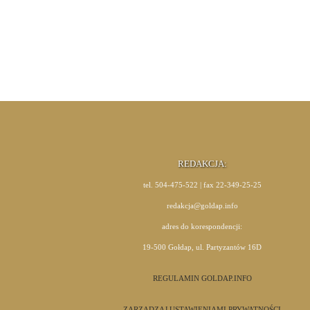
REDAKCJA:
tel. 504-475-522 | fax 22-349-25-25
redakcja@goldap.info
adres do korespondencji:
19-500 Gołdap, ul. Partyzantów 16D
REGULAMIN GOLDAP.INFO
ZARZĄDZAJ USTAWIENIAMI PRYWATNOŚCI