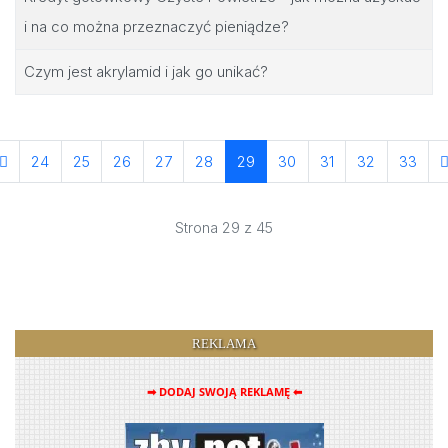
i na co można przeznaczyć pieniądze?
Czym jest akrylamid i jak go unikać?
24
25
26
27
28
29
30
31
32
33
Strona 29 z 45
REKLAMA
➡ DODAJ SWOJĄ REKLAMĘ ⬅