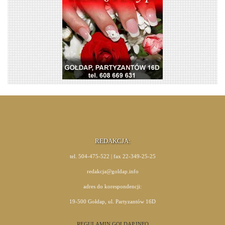
REDAKCJA:
tel. 504-475-522 | fax 22-349-25-25
redakcja@goldap.info
adres do korespondencji:
19-500 Gołdap, ul. Partyzantów 16D
REGULAMIN GOLDAP.INFO