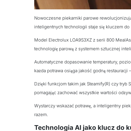
Nowoczesne piekarniki parowe rewolucjonizują
inteligentnych technologii staje się kluczem do
Model Electrolux LOA9S3XZ z serii 800 MealAs
technologię parową z systemem sztucznej intelig
Automatyczne dopasowanie temperatury, poziom
każda potrawa osiąga jakość godną restauracji 
Dzięki funkcjom takim jak Steamify(R) czy tryb S
pomagając zachować wszystkie wartości odży
Wystarczy wskazać potrawę, a inteligentny piek
razem.
Technologia AI jako klucz do k