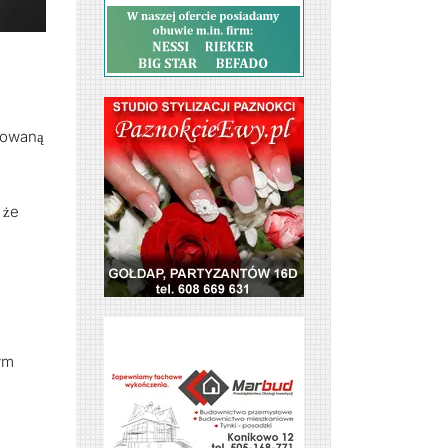
sowaną
 że
ym