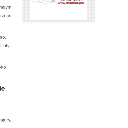
onałym
przepis
ło,
ltaty
yko
ie
atury,