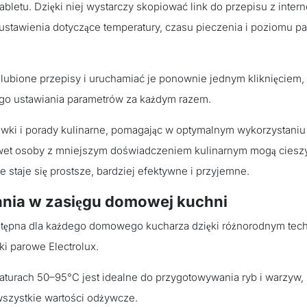
bletu. Dzięki niej wystarczy skopiować link do przepisu z intern
ustawienia dotyczące temperatury, czasu pieczenia i poziomu pa
lubione przepisy i uruchamiać je ponownie jednym kliknięciem,
ego ustawiania parametrów za każdym razem.
ówki i porady kulinarne, pomagając w optymalnym wykorzystaniu
nawet osoby z mniejszym doświadczeniem kulinarnym mogą cieszy
 staje się prostsze, bardziej efektywne i przyjemne.
ania w zasięgu domowej kuchni
dostępna dla każdego domowego kucharza dzięki różnorodnym te
ki parowe Electrolux.
aturach 50–95°C jest idealne do przygotowywania ryb i warzyw,
wszystkie wartości odżywcze.