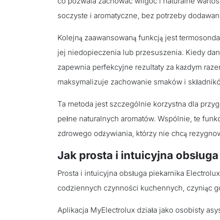
co pozwala zachować wilgoć i naturalne wartośc
soczyste i aromatyczne, bez potrzeby dodawania
Kolejną zaawansowaną funkcją jest termosonda,
jej niedopieczenia lub przesuszenia. Kiedy dan
zapewnia perfekcyjne rezultaty za każdym raze
maksymalizuje zachowanie smaków i składnik
Ta metoda jest szczególnie korzystna dla przygot
pełne naturalnych aromatów. Wspólnie, te funk
zdrowego odżywiania, którzy nie chcą rezygno
Jak prosta i intuicyjna obsług
Prosta i intuicyjna obsługa piekarnika Electro
codziennych czynności kuchennych, czyniąc g
Aplikacja MyElectrolux działa jako osobisty a