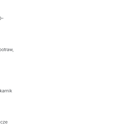
i
0–
potraw,
karnik
zcze