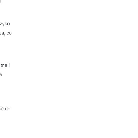
j
yzyko
za, co
tne i
w
ść do