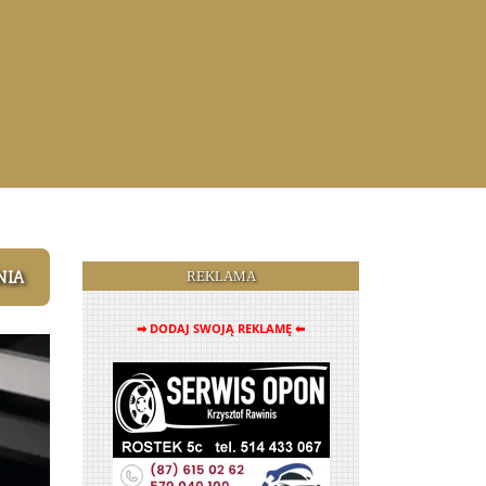
NIA
REKLAMA
➡ DODAJ SWOJĄ REKLAMĘ ⬅