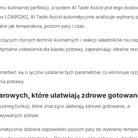
iu kulinarnej perfekcji, a system AI Taste Assist jest tego dosk
lux LOA9S3XZ, AI Taste Assist automatycznie analizuje wybrany 
kie jak temperatura, poziom pary i czas.
zących różnych technik kulinarnych i reakcji składników na ciep
ptymalne ustawienia dla każdej potrawy, zapewniając idealne rezu
martwić się o ręczne ustalanie tych parametrów, co eliminuje ryz
ia potrawy.
arowych, które ułatwiają zdrowe gotowan
ereg funkcji, które znacząco ułatwiają zdrowe gotowanie, a
owywanych potraw.
utomatycznie dobiera odpowiedni poziom pary do wybranej temper