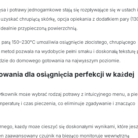
a i potrawy jednogarnkowe stają się rozpływające się w ustach 
 uzyskać chrupiącą skórkę, opcja opiekania z dodatkiem pary (13
idealnie przypieczoną powierzchnią.
 parą 150–230°C umożliwia osiągnięcie złocistego, chrupiącego
 metod pozwala na wydobycie pełni smaku i doskonałą teksturę 
zędzie do domowego gotowania na najwyższym poziomie.
wania dla osiągnięcia perfekcji w każdej
tkownik może wybrać rodzaj potrawy z intuicyjnego menu, a pie
peraturę i czas pieczenia, co eliminuje zgadywanie i znacząco
nego, każdy może cieszyć się doskonałymi wynikami, które jes
n zaawansowany czujnik na bieżąco monitoruje wewnętrzną