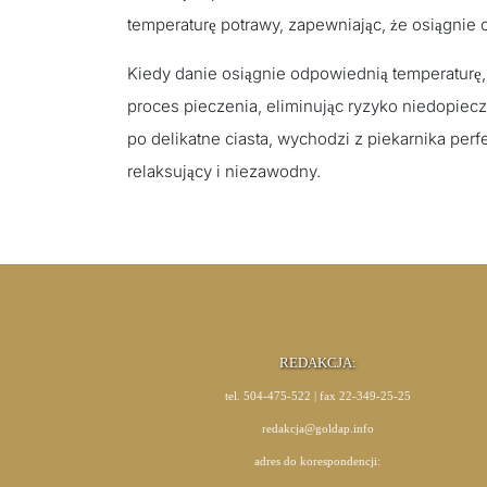
temperaturę potrawy, zapewniając, że osiągnie
Kiedy danie osiągnie odpowiednią temperaturę
proces pieczenia, eliminując ryzyko niedopiec
po delikatne ciasta, wychodzi z piekarnika perf
relaksujący i niezawodny.
REDAKCJA:
tel. 504-475-522 | fax 22-349-25-25
redakcja@goldap.info
adres do korespondencji: