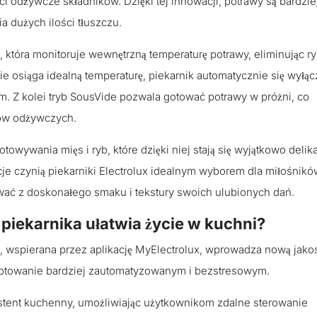
i odżywcze składników. Dzięki tej innowacji, potrawy są bardzie
 dużych ilości tłuszczu.
 która monitoruje wewnętrzną temperaturę potrawy, eliminując r
ie osiąga idealną temperaturę, piekarnik automatycznie się wyłąc
m. Z kolei tryb SousVide pozwala gotować potrawy w próżni, co
ów odżywczych.
owywania mięs i ryb, które dzięki niej stają się wyjątkowo delika
cje czynią piekarniki Electrolux idealnym wyborem dla miłośnikó
wać z doskonałego smaku i tekstury swoich ulubionych dań.
a piekarnika ułatwia życie w kuchni?
lux, wspierana przez aplikację MyElectrolux, wprowadza nową jako
otowanie bardziej zautomatyzowanym i bezstresowym.
systent kuchenny, umożliwiając użytkownikom zdalne sterowanie