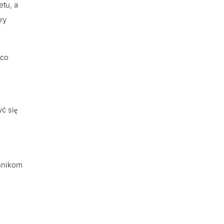
etu, a
ry
 co
ć się
chnikom