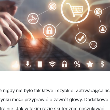
igdy nie było tak łatwe i szybkie. Zatrważająca li
 rynku może przyprawić o zawrót głowy. Dodatkowo 
etralnie. Jak w takim razie skutecznie poszukiwać