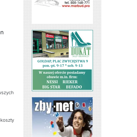
on
rwszych
 koszty