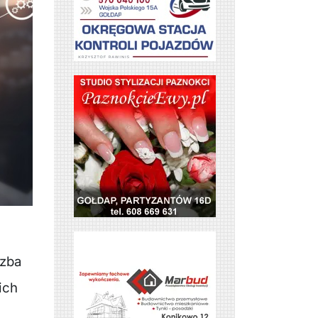
czba
ich