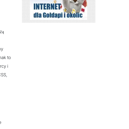
zą
ny
nak to
rcy i
CSS,
e