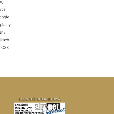
m,
awca
Google
płatny
zną.
ikach
y CSS
ŁĄCZNOŚĆ INTERNETOWA: