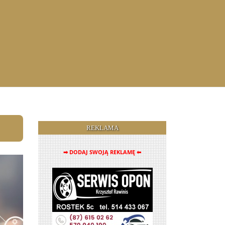
REKLAMA
➡ DODAJ SWOJĄ REKLAMĘ ⬅