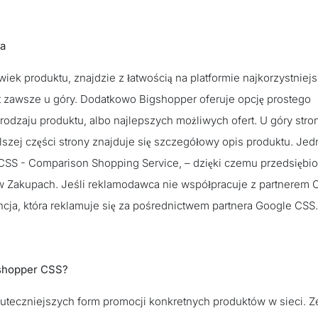
ta
ek produktu, znajdzie z łatwością na platformie najkorzystniejs
st zawsze u góry. Dodatkowo Bigshopper oferuje opcję prostego
, rodzaju produktu, albo najlepszych możliwych ofert. U góry stro
lszej części strony znajduje się szczegółowy opis produktu. Jed
 CSS - Comparison Shopping Service, – dzięki czemu przedsiębio
w Zakupach. Jeśli reklamodawca nie współpracuje z partnerem 
ncja, która reklamuje się za pośrednictwem partnera Google CSS.
gshopper CSS?
uteczniejszych form promocji konkretnych produktów w sieci. Z