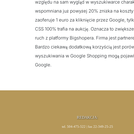
względu na sam wygląd w wyszukiwarce charakt
wspomniana już powyżej 20% zniżka na koszty k
zaoferuje 1 euro za kliknięcie przez Google, ty
CSS 100% trafia na aukcję. Oznacza to zwiększe
ruch z platformy Bigshopera. Firma jest partn
Bardzo ciekawą dodatkową korzyścią jest por
wyszukiwania w Google Shopping mogą pojawia
Google.
REDAKCJA:
tel. 504-475-522 | fax 22-349-25-25