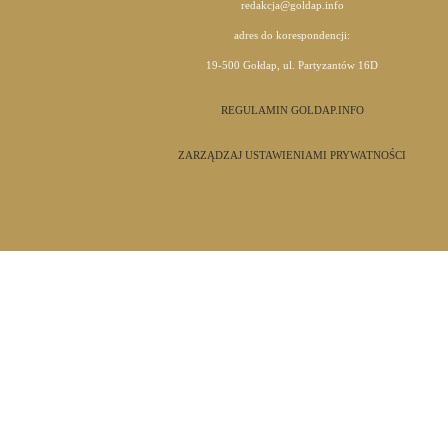
redakcja@goldap.info
adres do korespondencji:
19-500 Gołdap, ul. Partyzantów 16D
REGULAMIN GOLDAP.INFO
ZARZĄDZAJ USTAWIENIAMI PRYWATNOŚCI