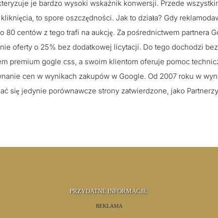
eryzuje je bardzo wysoki wskaźnik konwersji. Przede wszystki
liknięcia, to spore oszczędności. Jak to działa? Gdy reklamod
lko 80 centów z tego trafi na aukcję. Za pośrednictwem partnera 
nie oferty o 25% bez dodatkowej licytacji. Do tego dochodzi bez
erem premium gogle css, a swoim klientom oferuje pomoc technic
ównanie cen w wynikach zakupów w Google. Od 2007 roku w wyn
ć się jedynie porównawcze strony zatwierdzone, jako Partnerz
PRZYDATNE INFORMACJE:
REKLAMA