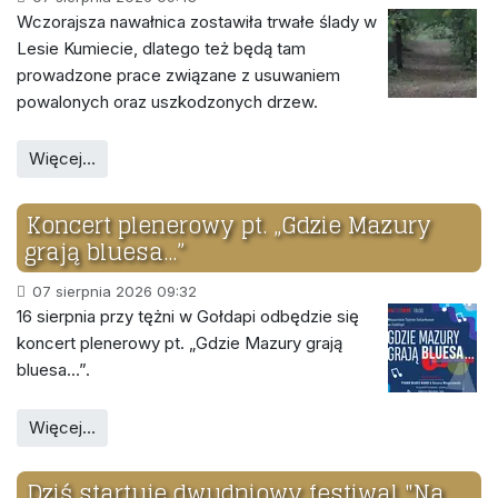
Wczorajsza nawałnica zostawiła trwałe ślady w
Lesie Kumiecie, dlatego też będą tam
prowadzone prace związane z usuwaniem
powalonych oraz uszkodzonych drzew.
Więcej…
Koncert plenerowy pt. „Gdzie Mazury
grają bluesa...”
07 sierpnia 2026 09:32
16 sierpnia przy tężni w Gołdapi odbędzie się
koncert plenerowy pt. „Gdzie Mazury grają
bluesa...”.
Więcej…
Dziś startuje dwudniowy festiwal "Na