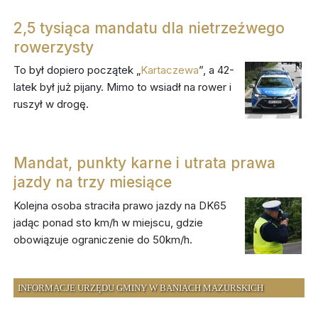
2,5 tysiąca mandatu dla nietrzeźwego
rowerzysty
To był dopiero początek „
Kartaczewa
”, a 42-
latek był już pijany. Mimo to wsiadł na rower i
ruszył w drogę.
Mandat, punkty karne i utrata prawa
jazdy na trzy miesiące
Kolejna osoba straciła prawo jazdy na DK65
jadąc ponad sto km/h w miejscu, gdzie
obowiązuje ograniczenie do 50km/h.
INFORMACJE URZĘDU GMINY W BANIACH MAZURSKICH